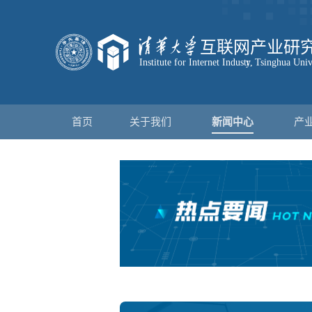
首页
关于我们
新闻中心
产