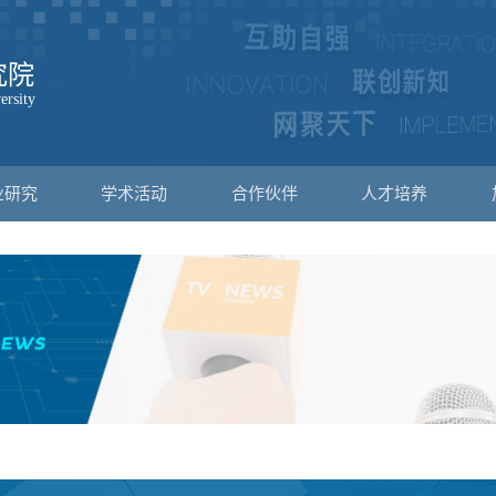
业研究
学术活动
合作伙伴
人才培养