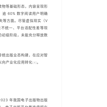
读物等基础形态，内容呈现形
逾 60% 数字阅读用户明确
失等方面。尽管虚拟现实（V
准不统一、平台适配性差等现
的初级阶段，未能充分释放数
传统出版业态构建，在应对智
以向产业化应用转化
。
[4]
023 年我国电子出版物出版