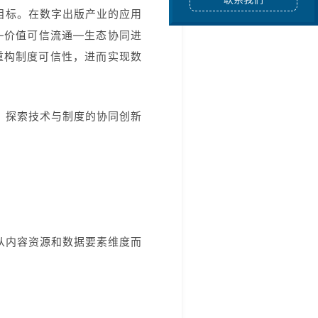
目标。在数字出版产业的应用
—价值可信流通—生态协同进
重构制度可信性，进而实现数
，探索技术与制度的协同创新
从内容资源和数据要素维度而