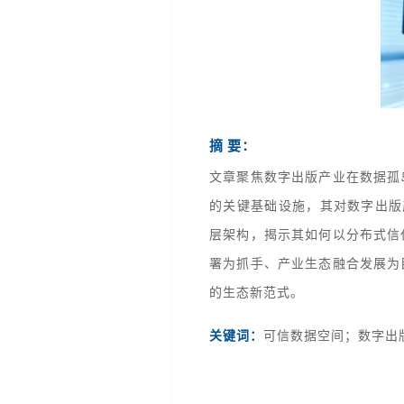
摘 要：
文章聚焦数字出版产业在数据孤
的关键基础设施，其对数字出版
层架构，揭示其如何以分布式信
署为抓手、产业生态融合发展为
的生态新范式。
关键词：
可信数据空间；数字出