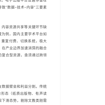
1.9%。电子出版平台普遍停留在
“数据–技术–内容”三要素
、内容资源共享等关键环节缺
域为例，国内主要学术平台如
、重复付费、切换系统，极大
。在产业边界加速消弭的融合
的复合型资源，亟须通过跨领
在数据壁垒和利益分割。传统
跨形态（纸质出版物、有声读
现下滑态势，剔除文教类刚需