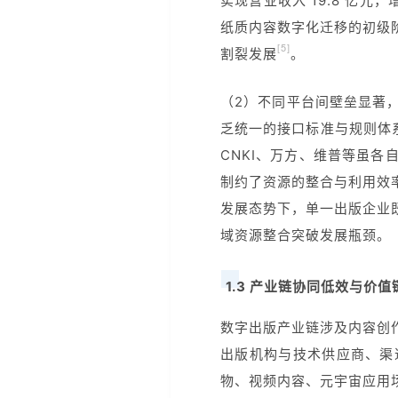
实现营业收入 19.8 亿元，
纸质内容数字化迁移的初级
[5]
割裂发展
。
（2）不同平台间壁垒显著
乏统一的接口标准与规则体
CNKI、万方、维普等虽
制约了资源的整合与利用效
发展态势下，单一出版企业
域资源整合突破发展瓶颈。
1.3 产业链协同低效与价
数字出版产业链涉及内容创
出版机构与技术供应商、渠
物、视频内容、元宇宙应用