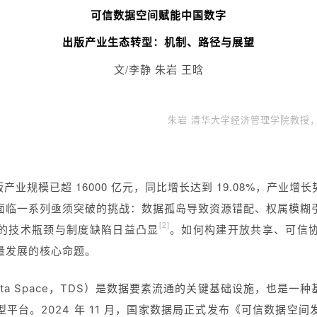
可信数据空间赋能中国数字
出版产业生态转型：机制、路径与展望
文/
李静 朱岩 王晗
朱岩 清华大学经济管理学院教授
版产业规模已超 16000 亿元，同比增长达到 19.08%，产业增
面临一系列亟须突破的挑战：数据孤岛导致资源错配、权属模糊
[2]
的技术瓶颈与制度缺陷日益凸显
。如何构建开放共享、可信
量发展的核心命题。
 Data Space，TDS）是数据要素流通的关键基础设施，也是
台。2024 年 11 月，国家数据局正式发布《可信数据空间发