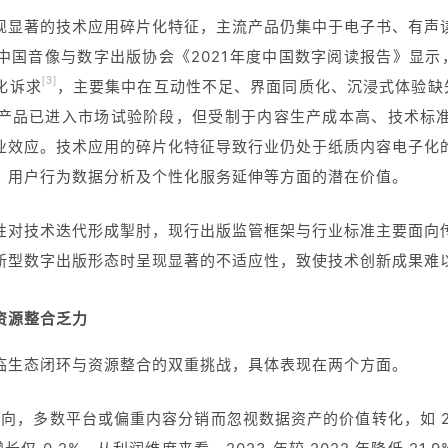
现显著的技术应用碎片化特征，主流产品仍集中于电子书、有声
国音像与数字出版协会《2021年度中国数字阅读报告》显示，
[3]
化诉求
，主要集中在互动性不足、界面同质化、沉浸式体验缺
读产品已进入市场试验阶段，但受制于内容生产成本高、技术标
业效应。技术应用的碎片化特征导致行业仍处于纸质内容电子化
、用户行为数据分析及个性化服务延伸等方面的潜在价值。
性对技术迭代形成掣肘，现行出版监管框架与行业标准主要面向
新型数字出版形态时呈现显著的不适应性，致使技术创新成果难
与资源整合乏力
临生态闭环与资源整合的双重挑战，具体表现在两个方面。
向，多数平台或偏重内容分销而忽视数据资产的价值转化，如 2