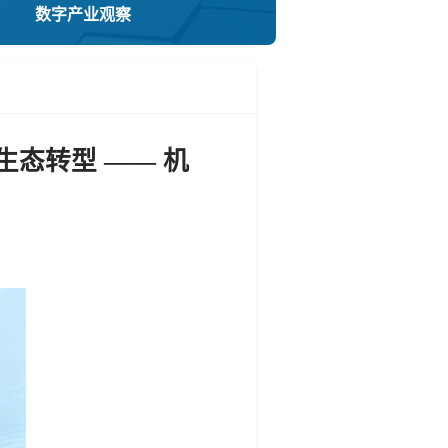
数字产业观察
态转型 —— 机