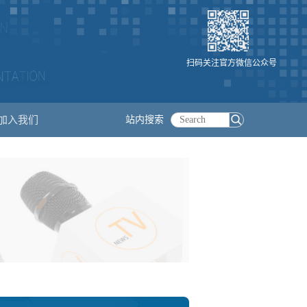
扫码关注官方微信公众号
加入我们
站内搜索