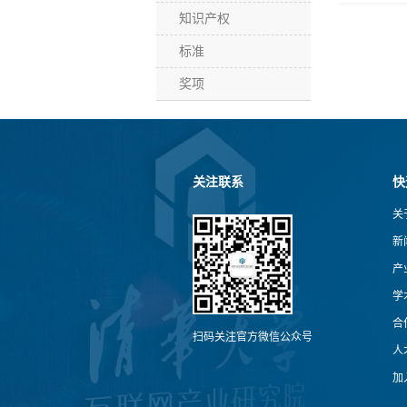
知识产权
标准
奖项
关注联系
快
关
新
产
学
合
扫码关注官方微信公众号
人
加