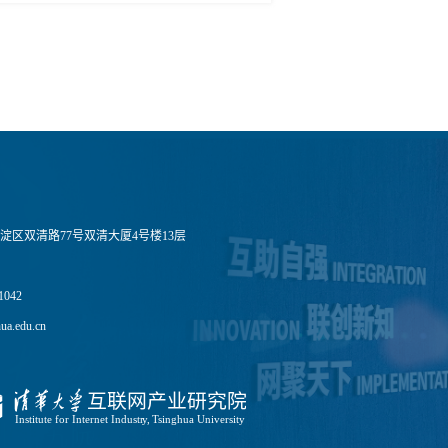
淀区双清路77号双清大厦4号楼13层
1042
a.edu.cn