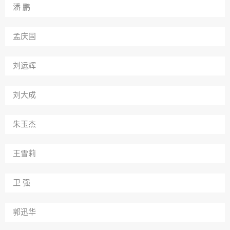
潘 鹏
孟庆国
刘运辉
刘大成
朱玉杰
王雪莉
卫 强
郭迅华