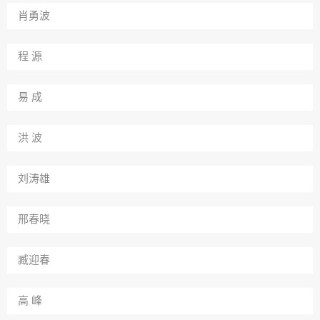
肖勇波
程 源
易 成
洪 波
刘涛雄
邢春晓
臧迎春
高 峰