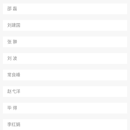
邵 磊
刘建国
张 翀
刘 波
常良峰
赵弋洋
毕 得
李红娟