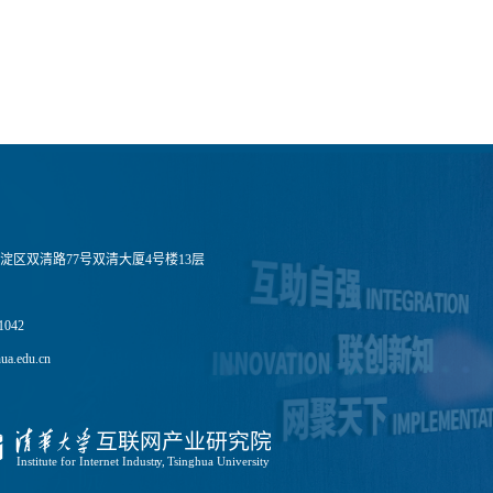
淀区双清路77号双清大厦4号楼13层
1042
a.edu.cn