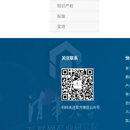
知识产权
标准
奖项
关注联系
快
关
新
产
学
合
扫码关注官方微信公众号
人
加