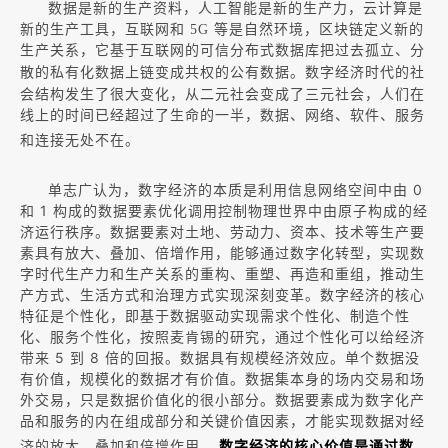
数据是新的生产资料，人工智能是新的生产力，云计算是
新的生产工具，互联网和 5G 等是自然环境，区块链定义新的
生产关系，它基于互联网的可信分布式数据库把过去孤立、分
数字经济时代的社
散的私有化数据上链变成共权的公有数据。
会结构发生了很大变化，从二元社会变成了三元社会，人们在
线上的时间已经超过了生命的一半，数据、网络、软件、服务
和连接无处不在。
单志广认为，数字经济的本质是利用信息网络空间中由 0
和 1 构成的数据要素优化调用控制物理世界中由原子构成的经
济运行秩序。数据要素对土地、劳动力、资本、技术等生产要
素具有放大、叠加、倍增作用，能够通过数字化转型，实现数
字时代生产力和生产关系的重构、重塑、再造和重组，推动生
产方式、生活方式和治理方式实现深刻变革。数字经济的核心
特征是个性化，即基于数据驱动实现需求个性化、制造个性
化、服务个性化，按照麦肯锡的研究，通过个性化可以给经济
带来 5 到 8 倍的回报。数据具有规模经济效应。单个数据没
有价值，规模化的数据才有价值。数据集本身的场内交易和场
外交易，只是数据价值化的很小部分。数据要素成为数字化产
品和服务的内在组成部分和关键价值因素，才能实现数据对经
济的放大、叠加和倍增作用。
数字经济的核心价值是通过数