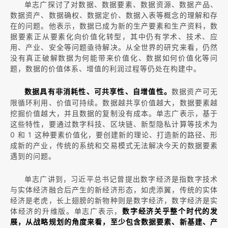
单志广探讨了对数据、数据要素、数据资源、数据产品、
数据资产、数据确权、数据定价、数据入表等概念的理解和存
在的问题。他表示，数据已成为新的生产要素和生产资料，数
据要素正从要素化向价值化转型，其中仍有学术、技术、应
用、产业、安全等问题亟待解决。从全世界的研究来看，仍然
没有真正破解数据为何能带来价值化、数据如何价值化等问
题，数据的价值体系、增值的利润过程等仍处在构建中。
数据资产可无
数据具有非消耗性、可共享性、自增值性。
限循环利用、价值可持续。数据越共享价值越大，数据要素越
挖掘价值越大，并且数据的复制没有成本。单志广表示，基于
这些特性，要通过数字科技、区块链、新型隐私计算等技术为
0 和 1 这种要素价值化，要创建新的理论、打造新的路径、形
成新的产业，传统的系统和交易模式无法解决今天的数据要素
遇到的问题。
单志广讲到，习近平总书记曾提出数字经济是指数字技术
与实体经济融合后产生的新经济形态，如虎添翼，传统的实体
经济是老虎，长上翅膀的新物种则是数字经济，数字经济是实
体经济的升维版。单志广表示，
数字经济关乎整个时代的发
展，从战略规划的角度来看，至少包含数据要素、新基建、产