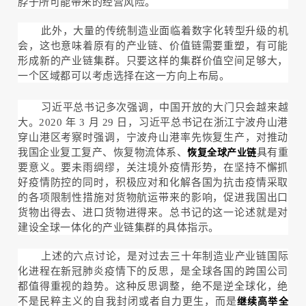
脖子所可能带来的经营风险。
此外，大量的传统制造业面临着数字化转型升级的机
会，这也意味着原有的产业链、价值链需要重塑，有可能
形成新的产业链集群。只要这样的集群价值空间足够大，
一个区域都可以考虑选择在这一方向上布局。
习近平总书记多次强调，中国开放的大门只会越来越
大。2020 年 3 月 29 日，习近平总书记在浙江宁波舟山港
穿山港区考察时强调，宁波舟山港率先恢复生产，对推动
我国企业复工复产、恢复物流体系、
具有重
恢复全球产业链
要意义。要未雨绸缪，关注境外疫情形势，在坚持不懈抓
好疫情防控的同时，积极应对和化解各国为抗击疫情采取
的各项限制性措施对货物航运带来的影响，促进我国出口
货物出得去、进口货物进得来。总书记的这一论述就是对
建设全球一体化的产业链集群的具体指示。
上述的六点讨论，是对过去三十年制造业产业链国际
化进程在新冠肺炎疫情下的反思，是全球各国的跨国公司
都值得重视的趋势。这种反思调整，绝不是逆全球化，绝
不是民粹主义的自我封闭或者自力更生，而是
继续高举全