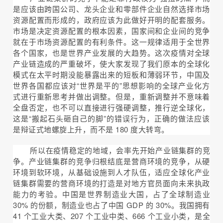
是应该由跨国公司、龙头企业和零部件企业自然选择市场
资源配置而形成的，政府应该为此做好开明的配套服务。
市场是决定资源配置的根本因素，国家间和企业间的竞争
就在于市场资源配置的有利条件。这一规律适用于全世界
各个国家，也是世界产业发展的大趋势。这次疫情对全球
产业链造成的严重破坏，使大家发现了我们原本的全球化
模式在太平时期没能暴露出来的短板和薄弱环节，中国及
世界各国都应该对“世界是平的”思想影响的全球产业化方
式进行重新思考并做出调整。但是，重新调整并不意味着
全盘否定，也不可以直接进行强硬调整，推行逆全球化，
这是“搬起石头砸自己的脚”的错误行为，正确的做法应该
是辩证式地螺旋上升，而不是 180 度大转弯。
所以在疫情稳定的地域，会率先开始产业链集群的竞
争。产业链集群的竞争归根结底是营商环境的竞争，从硬
环境到软环境，从基础设施到人才队伍，适应全球化产业
链集群需要的营商环境的打造是对地方官员面向未来执政
能力的考验。中国是世界制造业大国，占了全球制造业
30% 的份额，制造业也占了中国 GDP 的 30%。我国拥有
41 个工业大类、207 个工业中类、666 个工业小类，是全