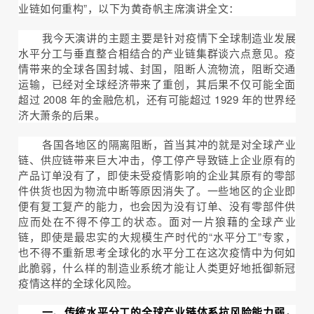
业链如何重构”，以下为黄奇帆主席演讲全文：
我今天演讲的主题主要是针对疫情下全球制造业发展
水平分工与垂直整合相结合的产业链集群谈六点意见。疫
情带来的全球各国封城、封国，阻断人流物流，阻断交通
运输，已经对全球经济带来了重创，其后果不仅可能全面
超过 2008 年的金融危机，还有可能超过 1929 年的世界经
济大萧条的后果。
各国各地区的隔离阻断，首当其冲的就是对全球产业
链、供应链带来巨大冲击，停工停产导致链上企业原有的
产品订单没有了，即使未受疫情影响的企业其原有的零部
件供货也因为物流中断等原因消失了。一些地区的企业即
便有复工复产的能力，也会因为没有订单、没有零部件供
应而处在不得不停工的状态。面对一片狼藉的全球产业
链，即使是最忠实的大规模生产时代的“水平分工”专家，
也不得不重新思考全球化的水平分工在这次疫情中为何如
此脆弱，什么样的制造业系统才能让人类更好地抵御新冠
疫情这样的全球化风险。
一、传统水平分工的全球产业链体系抗风险能力弱，