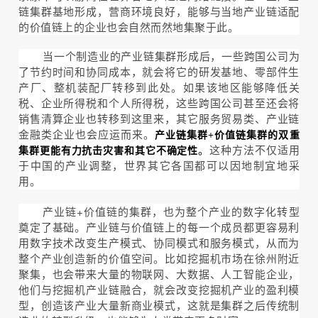
链集群基地形成，营商环境良好，能够与当地产业链适配
的价值链上的企业也会自然而然地集聚于此。
当一个制造业的产业链集群形成后，一些跨国公司为
了节约时间和协同成本，就会将它的研发基地、零部件生
产厂、整机装配厂转移到此处。如果该地区能够降低关
税、企业所得税和个人所得税，这些跨国公司甚至还会将
销售清算企业也转移到这里来，其它服务贸易类、产业链
金融类企业也会应运而来。
产业链集群+价值链集群的双重
。
这种方法不仅适用
集群更能有力抗击灾害和其它不确定性
于中国的产业调整，世界其它各国都可以因地制宜地采
用。
产业链+价值链的集群，也为整个产业的数字化转型
奠定了基础。产业链与价值链上的每一个成员都更容易利
用数字技术改变生产模式、协同模式和服务模式，从而为
整个产业创造新的价值空间。比如挖掘机市场在徐州附近
聚集，也会带来大量的物联网、大数据、人工智能企业，
他们与挖掘机产业链融合，就会改变挖掘机产业的盈利模
型，创造该产业大量新商业模式，这就是集群之后传统制