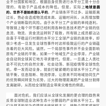
业不分国家和地区，根据自身优势进行水平分工是十分合
理的，有助于产品成本的降低。但是，实际上
地球是圆
，产业链条环节过多、运输距离
的、世界不是始终那么平的
过长，势必会造成物流成本高、运输时间长，从而增加整
个产业链断裂的风险。由于水平分工产业链的单纯逐利，
导致链上每个环节都已经利用各种信息技术把产业链的信
息流、物流、资金流运转到了极致，所有链上成员都沾沾
自喜于平稳运行时期的水平分工全球产业链的高效率，却
很少考虑一旦发生全球性事件时这样极致运行的产业链蕴
含着的巨大风险。诚然，一个局部性事件并不会全面影响
原有产业链的平衡，如果一个地域生产企业停滞，产业链
会自动到全球其它地方寻求替代。但是，一旦遇上人类社
会不可抗力的自然灾害、社会动荡、新冠疫情等全球性危
机，牵一发而动全身，就会打破紧绷的全球水平分工产业
链平衡，信息阻断、物流停滞，让原来不同地域协同生产
的优势瞬间转变为劣势，过大的物理距离把产业链分割得
支离破碎，从而给全球制造业带来灾难性的倒退。
面对危机，我们应该从全球化发展的更合理的趋势来
反思全球制造业这种生态十分脆弱的产业链水平分工。我
们当然不能因为疫情就去搞民粹主义、搞每个国家或地区