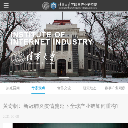
热点要闻
专家观点
合作交流
研究动态
数字产业观察
黄奇帆：新冠肺炎疫情蔓延下全球产业链如何重构？
2021-05-08