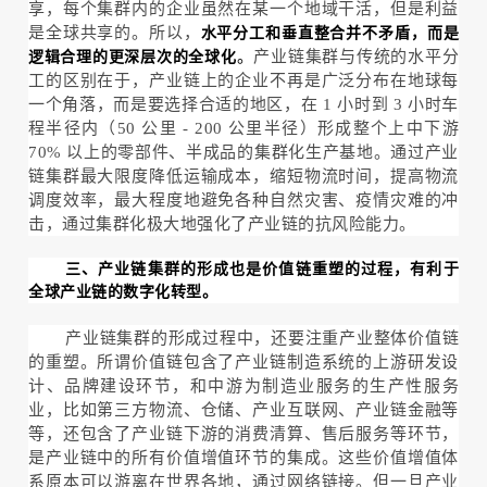
享，每个集群内的企业虽然在某一个地域干活，但是利益
是全球共享的。所以，
水平分工和垂直整合并不矛盾，而是
。
产业链集群与传统的水平分
逻辑合理的更深层次的全球化
工的区别在于，产业链上的企业不再是广泛分布在地球每
一个角落，而是要选择合适的地区，在 1 小时到 3 小时车
程半径内（50 公里 - 200 公里半径）形成整个上中下游
70% 以上的零部件、半成品的集群化生产基地。通过产业
链集群最大限度降低运输成本，缩短物流时间，提高物流
调度效率，最大程度地避免各种自然灾害、疫情灾难的冲
击，通过集群化极大地强化了产业链的抗风险能力。
三、产业链集群的形成也是价值链重塑的过程，有利于
全球产业链的数字化转型。
产业链集群的形成过程中，还要注重产业整体价值链
的重塑。所谓价值链包含了产业链制造系统的上游研发设
计、品牌建设环节，和中游为制造业服务的生产性服务
业，比如第三方物流、仓储、产业互联网、产业链金融等
等，还包含了产业链下游的消费清算、售后服务等环节，
是产业链中的所有价值增值环节的集成。这些价值增值体
系原本可以游离在世界各地，通过网络链接。但一旦产业