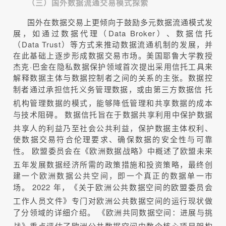
（三）国外数据流通交易模式探索
国外在数据交易上更倾向于鼓励多元数据流通模式发
展，如通过数据代理（Data Broker）、数据信托
（Data Trust）等方式来推动数据流通机制的发展，并
在此基础上逐步形成数据交易市场。美国耶鲁大学教授
杰克·巴金在隐私数据保护领域首次提出采用信托工具来
解释数据主体与数据控制者之间的关系的主张。数据控
制者通过承担信托义务管理数据，或由第三方数据信
托
机构管理数据的模式，能够降低管理和共享数据的成本
与技术阻碍。
数据信托旨在于数据共享利用中保护数据
共享人的利益乃至社会公共利益，保护数据主体权利、
使数据交易符合伦理要求、确保数据的安全性与可靠
性。
欧盟委员会在《欧洲数据战略》中概述了欧盟未来
五年发展数据经济所需的政策措施和投资策略，最终创
建一个欧洲数据公共空间，即一个真正的数据单一市
场。
2022 年，《关于欧洲公共数据空间的欧盟委员会
工作人员文件》专门对欧洲公共数据空间的运行现状做
了分领域的详细介绍。
《欧洲共同数据空间：进展与挑
战》重点评估了欧洲公共数据空间中数个核心项目架构