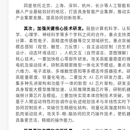
四是依托北京、上海、深圳、杭州、长沙等人工智能
器人产业基础较好的地区，打造具身智能产业集群
，推动
产业集聚发展，提高协同创新效率。
其次，加强关键核心技术研发。
鼓励计算机科学、认
学、心理学、神经科学等多个学科之间的合作，重点支持
计算、柔性电子、高精度传感器等交叉领域研究。重点突
模态感知（视觉、触觉、力反馈）、自主运动控制（仿生
设计、动态环境适应）、人机交互（自然语言、意图理解
核心技术。一要加快核心零部件研发。攻关高能量密度的
电机及驱动技术，研制高精密微型一体化关节模组，重点
六维力、电子皮肤、多维触觉感知等多模态传感器技术。
高能量密度、轻量化电池。二要加大 AI 芯片研发力度。
集多种先进架构和功能于一体的新型 AI 芯片架构，研发
具身智能大模型推理加速、认知推理类脑芯片等，研制机
端侧计算芯片及模组。三要加快实现本体控制技术突破。
基于人臂运动特性的协调作业轨迹规划技术与非线性实时
协同控制技术，突破仿生精细化结构、轻量化高强度材料
肌肉驱动技术，攻关手-眼-脑协同的灵巧操作技术，使机
具备更灵活、精细的操作能力。