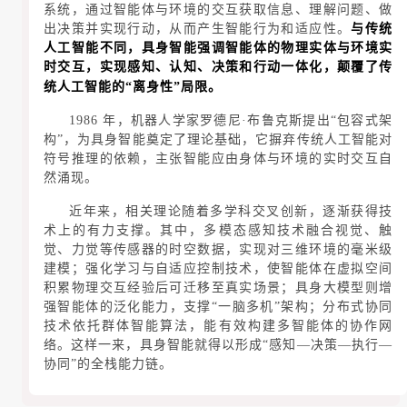
系统，通过智能体与环境的交互获取信息、理解问题、做
出决策并实现行动，从而产生智能行为和适应性。
与传统
人工智能不同，具身智能强调智能体的物理实体与环境实
时交互，实现感知、认知、决策和行动一体化，颠覆了传
统人工智能的“离身性”局限。
1986 年，机器人学家罗德尼·布鲁克斯提出“包容式架
构”，为具身智能奠定了理论基础，它摒弃传统人工智能对
符号推理的依赖，主张智能应由身体与环境的实时交互自
然涌现。
近年来，相关理论随着多学科交叉创新，逐渐获得技
术上的有力支撑。其中，多模态感知技术融合视觉、触
觉、力觉等传感器的时空数据，实现对三维环境的毫米级
建模；强化学习与自适应控制技术，使智能体在虚拟空间
积累物理交互经验后可迁移至真实场景；具身大模型则增
强智能体的泛化能力，支撑“一脑多机”架构；分布式协同
技术依托群体智能算法，能有效构建多智能体的协作网
络。这样一来，具身智能就得以形成“感知—决策—执行—
协同”的全栈能力链。