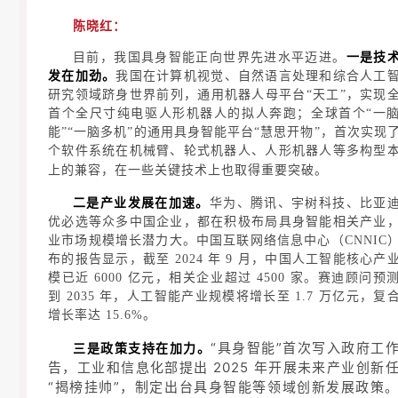
陈晓红：
目前，我国具身智能正向世界先进水平迈进。
一是技
发在加劲。
我国在计算机视觉、自然语言处理和综合人工
研究领域跻身世界前列，通用机器人母平台“天工”，实现
首个全尺寸纯电驱人形机器人的拟人奔跑；全球首个“一
能”“一脑多机”的通用具身智能平台“慧思开物”，首次实现
个软件系统在机械臂、轮式机器人、人形机器人等多构型
上的兼容，在一些关键技术上也取得重要突破。
二是产业发展在加速。
华为、腾讯、宇树科技、比亚
优必选等众多中国企业，都在积极布局具身智能相关产业
业市场规模增长潜力大。中国互联网络信息中心（
CNNIC
布的报告显示，截至 2024 年 9 月，中国人工智能核心产
模已近 6000 亿元，相关企业超过 4500 家。赛迪顾问预
到 2035 年，人工智能产业规模将增长至 1.7 万亿元，复
增长率达 15.6%。
“具身智能”首次写入政府工
三是政策支持在加力。
告，工业和信息化部提出 2025 年开展未来产业创新
“揭榜挂帅”，制定出台具身智能等领域创新发展政策