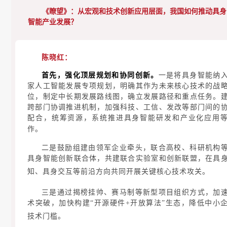
《瞭望》：
从宏观和技术创新应用层面，我国如何推动具身
智能产业发展？
陈晓红：
首先，强化顶层规划和协同创新。
一是将具身智能纳
家人工智能发展专项规划，明确其作为未来核心技术的战
位，制定中长期发展路线图，确立发展路径和重点任务。
跨部门协调推进机制，加强科技、工信、发改等部门间的
配合，统筹资源，系统推进具身智能研发和产业化应用
作。
二是鼓励组建由领军企业牵头，联合高校、科研机构
具身智能创新联合体，共建联合实验室和创新联盟
，
在具
知、具身交互等前沿方向共同开展关键核心技术攻关。
三是通过揭榜挂帅、赛马制等新型项目组织方式，加
术突破，加快构建“开源硬件+开放算法”生态，降低中小
技术门槛。