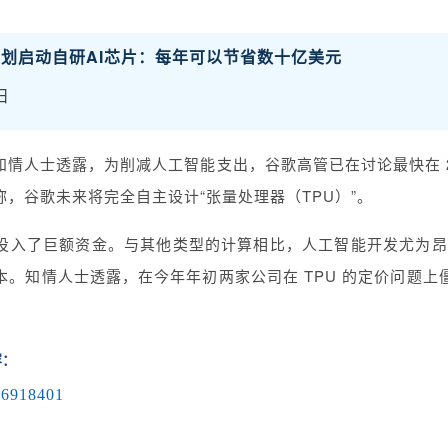
计划启动自研AI芯片：每年可以节省数十亿美元
日
息，知情人士透露，为削减人工智能支出，谷歌高管已在讨论最快在 
，谷歌未来将完全自主设计“张量处理器（TPU）”。
投入了巨额资金。与其他类型的计算相比，人工智能开发尤为昂贵
本。知情人士透露，在今年年初两家公司在 TPU 的定价问题上
容：
16918401