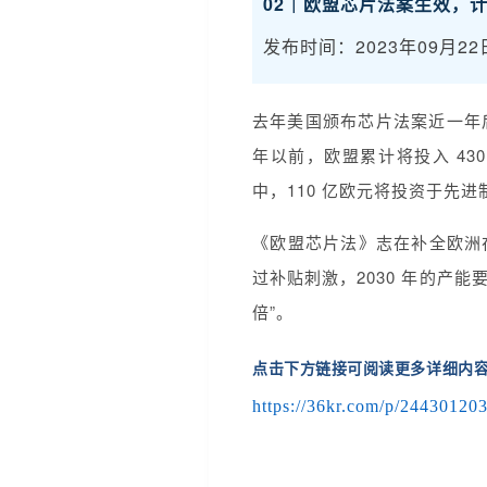
02｜欧盟芯片法案生效，计
发布时间：2023年09月22
去年美国颁布芯片法案近一年后，《
年以前，欧盟累计将投入 43
中，110 亿欧元将投资于先
《欧盟芯片法》志在补全欧洲在
过补贴刺激，2030 年的产能
倍”。
点击下方链接可阅读更多详细内
https://36kr.com/p/24430120