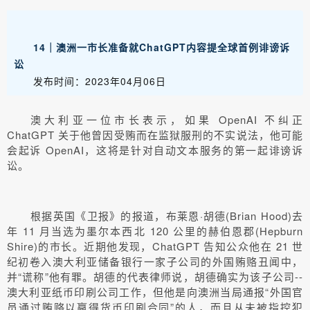
14｜澳洲一市长准备就ChatGPT内容提全球首例诽谤诉
讼
发布时间：2023年04月06日
澳大利亚一位市长表示，如果 OpenAI 不纠正
ChatGPT 关于他曾因受贿而在监狱服刑的不实说法，他可能
会起诉 OpenAI，这将是针对自动文本服务的第一起诽谤诉
讼。
根据英国《卫报》的报道，布莱恩·胡德(Brian Hood)去
年 11 月当选为墨尔本西北 120 公里的赫伯恩郡(Hepburn
Shire)的市长。近期他发现，ChatGPT 告知公众他在 21 世
纪初卷入澳大利亚储备银行一家子公司的外国贿赂丑闻中，
并“谎称”他有罪。胡德的代表律师说，胡德确实为该子公司--
澳大利亚纸币印刷公司工作，但他是向澳洲当局通报“外国官
员通过贿赂以赢得货币印刷合同”的人，而且从未被指控犯