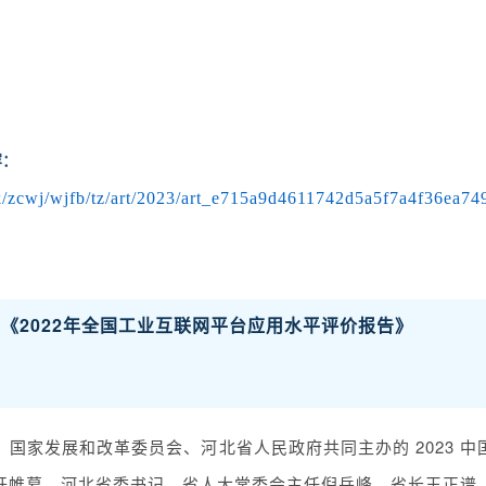
容：
k/zcwj/wjfb/tz/art/2023/art_e715a9d4611742d5a5f7a4f36ea74
布《2022年全国工业互联网平台应用水平评价报告》
化部、国家发展和改革委员会、河北省人民政府共同主办的 2023 
开帷幕。河北省委书记、省人大常委会主任倪岳峰，省长王正谱