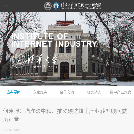
热点要闻
专家观点
合作交流
研究动态
数字产业观察
何建坤：瞄准碳中和、推动碳达峰｜产业转型顾问委
员声音
2021-02-09