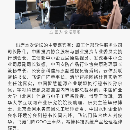
△ 图为 论坛现场
出席本次论坛的主要嘉宾有：原工信部软件服务业司
司长陈伟，中国投资协会股权与创业投资专业委员会执
行副会长、工信部中小企业局原巡视员、发改委中小企
业司原副司长狄娜，中国安防产品行业协会原副理事长
兼秘书长、公安部科信局原副巡视员靳秀凤，云体系联
盟秘书长、飞诺门阵董事长、清华智能网络计算实验室
主任沈寓实，中国智慧能源产业联盟执行秘书长孙宗
佩，宇视科技副总裁兼国内市场部总裁林凯，中国矿业
大学（北京）信息与电子工程系教授、博导王汝琳，清
华大学互联网产业研究院院长助理、研究主管毕得博
士，北京金河水务集团总工程师贾君，中国水利企业协
会水环境分会副秘书长闫云峰，飞诺门阵合伙人刘俊
华，飞诺门阵COO王卓然，希捷科技系统产品经理程津
辉等。