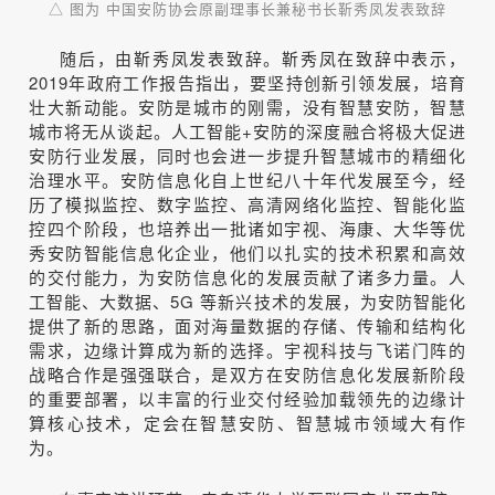
△ 图为 中国安防协会原副理事长兼秘书长靳秀凤发表致辞
随后，由靳秀凤发表致辞。靳秀凤在致辞中表示，
2019年政府工作报告指出，要坚持创新引领发展，培育
壮大新动能。安防是城市的刚需，没有智慧安防，智慧
城市将无从谈起。人工智能+安防的深度融合将极大促进
安防行业发展，同时也会进一步提升智慧城市的精细化
治理水平。安防信息化自上世纪八十年代发展至今，经
历了模拟监控、数字监控、高清网络化监控、智能化监
控四个阶段，也培养出一批诸如宇视、海康、大华等优
秀安防智能信息化企业，他们以扎实的技术积累和高效
的交付能力，为安防信息化的发展贡献了诸多力量。人
工智能、大数据、5G 等新兴技术的发展，为安防智能化
提供了新的思路，面对海量数据的存储、传输和结构化
需求，边缘计算成为新的选择。宇视科技与飞诺门阵的
战略合作是强强联合，是双方在安防信息化发展新阶段
的重要部署，以丰富的行业交付经验加载领先的边缘计
算核心技术，定会在智慧安防、智慧城市领域大有作
为。