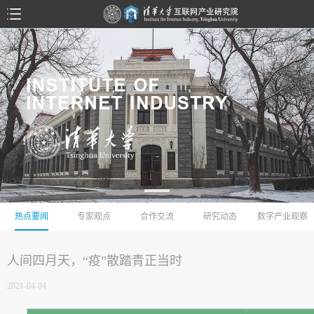
热点要闻
专家观点
合作交流
研究动态
数字产业观察
人间四月天，“疫”散踏青正当时
2021-04-04