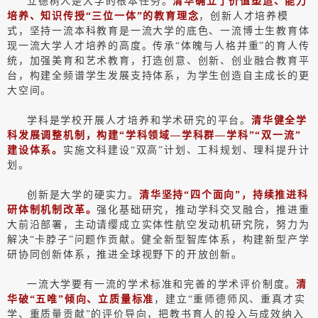
立德树人是大学的根本任务。
清华确立了价值塑造、能力
培养、知识传授“三位一体”的教育理念
，创新人才培养模
式，坚持一流本科教育是一流大学的底色、一流博士生教育体
现一流大学人才培养的高度。传承“体魄与人格并重”的育人传
统，加强美育和艺术教育，打造创意、创新、创业融合教育平
台，构建全频谱学生发展支持体系，为学生创造自主成长的更
大空间。
学科是学校开展人才培养和学术研究的平台。
清华健全学
科发展调整机制，构建“学科领域—学科群—学科”“双一流”
建设体系。
实施文科建设“双高”计划、工科规划、理科提升计
划。
创新是大学的硬实力。
清华坚持“四个面向”，持续推进科
研体制机制改革。
强化基础研究，推动学科交叉融合，推进重
大前沿部署，主动请缨成立实体性航空发动机研究院，努力为
解决“卡脖子”问题作贡献。健全新型智库体系，构建新型产学
研协同创新体系，推进全球视野下的开放创新。
一流大学要有一流的学术标准和完善的学术评价制度。
清
华破“五唯”倾向、立质量标准
，建立“重师德师风、重真才实
学、重质量贡献”的评价导向，把教书育人的投入与成效纳入