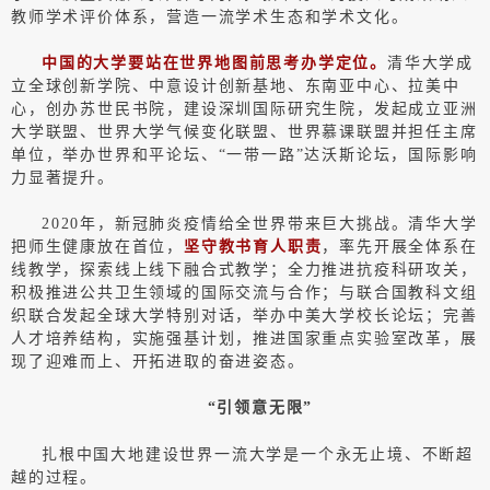
教师学术评价体系，营造一流学术生态和学术文化。
中国的大学要站在世界地图前思考办学定位。
清华大学成
立全球创新学院、中意设计创新基地、东南亚中心、拉美中
心，创办苏世民书院，建设深圳国际研究生院，发起成立亚洲
大学联盟、世界大学气候变化联盟、世界慕课联盟并担任主席
单位，举办世界和平论坛、“一带一路”达沃斯论坛，国际影响
力显著提升。
2020年，新冠肺炎疫情给全世界带来巨大挑战。清华大学
把师生健康放在首位，
坚守教书育人职责
，率先开展全体系在
线教学，探索线上线下融合式教学；全力推进抗疫科研攻关，
积极推进公共卫生领域的国际交流与合作；与联合国教科文组
织联合发起全球大学特别对话，举办中美大学校长论坛；完善
人才培养结构，实施强基计划，推进国家重点实验室改革，展
现了迎难而上、开拓进取的奋进姿态。
“引领意无限”
扎根中国大地建设世界一流大学是一个永无止境、不断超
越的过程。