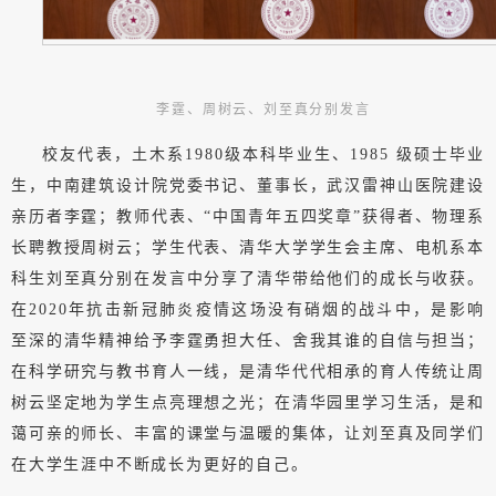
李霆、周树云、刘至真分别发言
校友代表，土木系1980级本科毕业生、1985 级硕士毕业
生，中南建筑设计院党委书记、董事长，武汉雷神山医院建设
亲历者李霆；教师代表、“中国青年五四奖章”获得者、物理系
长聘教授周树云；学生代表、清华大学学生会主席、电机系本
科生刘至真分别在发言中分享了清华带给他们的成长与收获。
在2020年抗击新冠肺炎疫情这场没有硝烟的战斗中，是影响
至深的清华精神给予李霆勇担大任、舍我其谁的自信与担当；
在科学研究与教书育人一线，是清华代代相承的育人传统让周
树云坚定地为学生点亮理想之光；在清华园里学习生活，是和
蔼可亲的师长、丰富的课堂与温暖的集体，让刘至真及同学们
在大学生涯中不断成长为更好的自己。