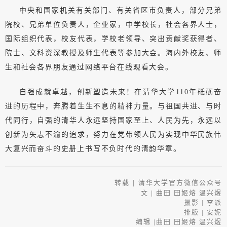
中央和国家机关有关部门、有关省区市负责人，部分兄弟
院校、兄弟单位负责人，企业家，中学校长，社会各界人士，
国际组织代表，校友代表，学校老领导、突出贡献奖获得者、
院士、文科资深教授及师生代表等参加大会。海内外校友、师
生和社会各界朋友通过网络平台在线观看大会。
自强成就卓越，创新塑造未来！在清华大学110年砥砺奋
进的历程中，奔腾着生生不息的精神力量。与祖国共进、与时
代同行，自强的清华人永远坚持国家至上、人民为先，永远以
创新为矢志不渝的追求，努力在党带领人民为实现中华民族伟
大复兴而奋斗的史册上书写不负时代的清韵华章。
转载
|
清华大学官方微信公众号
文 | 曲田 田姬熔 温兴煜
摄影 | 李派
排版 | 安妮
编辑 |
曲田 田姬熔 温兴煜