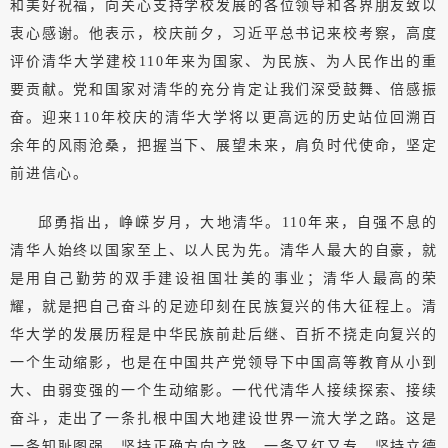
和美好祝福，向关心支持学校发展的各位领导和各界朋友致以
衷心感谢。他表示，校庆前夕，习近平总书记来校考察，高度
评价清华大学建校110年来为国家、为民族、为人民作出的重
要贡献。党和国家对清华的充分肯定让我们深受鼓舞、倍感振
奋。迎来110年校庆的清华大学将以更高远的历史站位回溯百
余年的风雨沧桑，把握当下、展望未来，肩负时代使命，坚定
前进信心。
邱勇指出，峥嵘岁月，大地清华。110年来，自强不息的
清华人始终以国家至上、以人民为先。清华人最大的自豪，就
是用自己勤劳的双手建设祖国壮美的事业；清华人最高的荣
耀，就是把自己奋斗的足迹印刻在民族复兴的伟大征程上。清
华大学的发展历程是中华民族前赴后继、百折不挠走向复兴的
一个生动缩影，也是在中国共产党领导下中国高等教育从小到
大、由弱变强的一个生动缩影。一代代清华人接续探索、接续
奋斗，走出了一条扎根中国大地建设世界一流大学之路。这是
一条知耻图强、坚持正确方向之路，一条又红又专、坚持立德