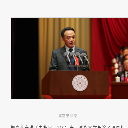
郑富芝讲话
郑富芝在讲话中指出，110年来，清华大学积淀了深厚的