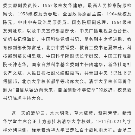
委会原副委员长、1957级校友华建敏，最高人民检察院原检
察长、1958级校友贾春旺，全国政协原副主席、1964级校友
陈元，中共中央政治局原委员、国务院原副总理、1964级校
友刘延东，以及中央宣传部副部长、中央广播电视总台台长、
党组书记慎海雄，中国科协党组书记、常务副主席怀进鹏，教
育部副部长郑富芝，北京市委常委、教育工委书记夏林茂，科
技部副部长相里斌，中国科学院副院长李树深，中国工程院副
院长钟志华，国家自然科学基金委副主任陆建华，新华社副社
长严文斌，人民日报社副总编赵嘉鸣，共青团中央书记处书记
傅振邦，北京大学校长郝平等出席大会。清华大学校长邱勇作
题为“自信从容迈向未来，自强创新不辱使命”的致辞，校党委
书记陈旭主持大会。
这一天的清华园，水木明澈，草木葳蕤，紫荆芳菲。新清
华学堂主席台正上方悬挂着清华大学校徽，1911和2021的字
样分列两侧，标示着清华大学已走过百十载风雨历程。会场二