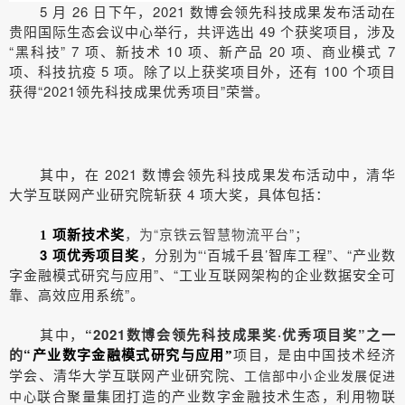
5 月 26 日下午，2021 数博会领先科技成果发布活动在
贵阳国际生态会议中心举行，共评选出 49 个获奖项目，涉及
“黑科技” 7 项、新技术 10 项、新产品 20 项、商业模式 7
项、科技抗疫 5 项。除了以上获奖项目外，还有 100 个项目
获得“2021领先科技成果优秀项目”荣誉。
其中，在 2021 数博会领先科技成果发布活动中，清华
大学互联网产业研究院斩获 4 项大奖，具体包括：
，为“京铁云智慧物流平台”；
1 项新技术奖
3 项优秀项目奖
，分别为“‘百城千县’智库工程”、“产业数
字金融模式研究与应用”、“工业互联网架构的企业数据安全可
靠、高效应用系统”。
其中，
“2021数博会领先科技成果奖·优秀项目奖”之一
的
“
项目，是由中国技术经济
产业数字金融模式研究与应用”
学会、清华大学互联网产业研究院、
工信部中小企业发展促进
联合聚量集团打造的产业数字金融技术生态，利用物联
中心