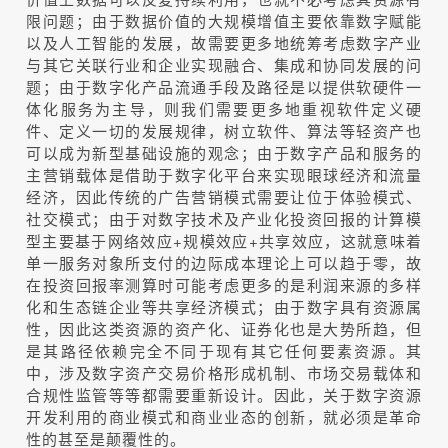
限问题；由于数据价值的大规模增值主要依靠数字赋能
以及人工智能的发展，故需要更多地统筹考虑数字产业
与其它关联行业和企业实现融合、集成和协同发展的问
题；由于数字化产品流通手段及路径是以提供软硬件一
体化服务为主导，则我们需要更多地重视软件定义硬
件、定义一切的发展规律，树立软件、算法等轻资产也
可以成为新型基础设施的观念；由于数字产品和服务的
主营销载体是借助于数字化平台来实现眼球经济和流量
经济，因此传统的广告营销模式需要让位于体验模式、
社交模式；由于对数字技术及产业化投资回报的计算模
型主要基于网络效应+规模效应+共享效应，这就意味着
单一服务对象所支付的边际成本理论上可以趋于零，故
在投资回报率测算时可能考虑更多的是利润来源的多样
化和生态链企业等共享经济模式；由于数字具有资源属
性，因此这类资源的资产化、证券化也是大势所趋，但
是其路径依赖完全不同于现有其它任何要素资源。其
中，涉及数字资产交易价格形成机制、市场交易载体和
合规性监管等等都需要重新设计。因此，关于数字资源
开发利用的商业模式和商业业态的创新，就必须是革命
性的甚至是颠覆性的。