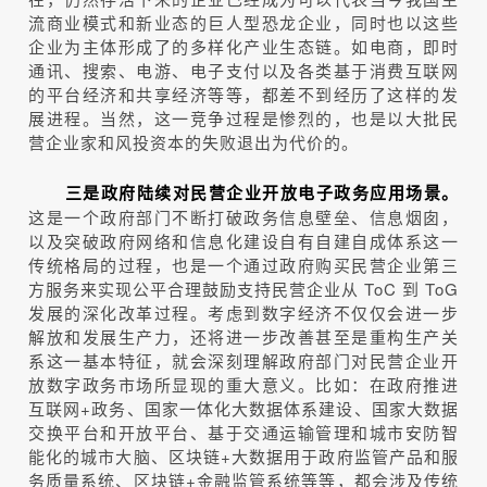
流商业模式和新业态的巨人型恐龙企业，同时也以这些
企业为主体形成了的多样化产业生态链。如电商，即时
通讯、搜索、电游、电子支付以及各类基于消费互联网
的平台经济和共享经济等等，都差不到经历了这样的发
展进程。当然，这一竞争过程是惨烈的，也是以大批民
营企业家和风投资本的失败退出为代价的。
三是政府陆续对民营企业开放电子政务应用场景。
这是一个政府部门不断打破政务信息壁垒、信息烟囱，
以及突破政府网络和信息化建设自有自建自成体系这一
传统格局的过程，也是一个通过政府购买民营企业第三
方服务来实现公平合理鼓励支持民营企业从 ToC 到 ToG
发展的深化改革过程。考虑到数字经济不仅仅会进一步
解放和发展生产力，还将进一步改善甚至是重构生产关
系这一基本特征，就会深刻理解政府部门对民营企业开
放数字政务市场所显现的重大意义。比如：在政府推进
互联网+政务、国家一体化大数据体系建设、国家大数据
交换平台和开放平台、基于交通运输管理和城市安防智
能化的城市大脑、区块链+大数据用于政府监管产品和服
务质量系统、区块链+金融监管系统等等，都会涉及传统