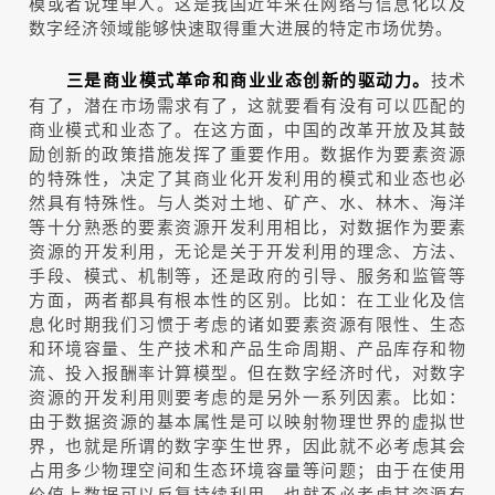
模或者说埋单人。这是我国近年来在网络与信息化以及
数字经济领域能够快速取得重大进展的特定市场优势。
技术
三是商业模式革命和商业业态创新的驱动力。
有了，潜在市场需求有了，这就要看有没有可以匹配的
商业模式和业态了。在这方面，中国的改革开放及其鼓
励创新的政策措施发挥了重要作用。数据作为要素资源
的特殊性，决定了其商业化开发利用的模式和业态也必
然具有特殊性。与人类对土地、矿产、水、林木、海洋
等十分熟悉的要素资源开发利用相比，对数据作为要素
资源的开发利用，无论是关于开发利用的理念、方法、
手段、模式、机制等，还是政府的引导、服务和监管等
方面，两者都具有根本性的区别。比如：在工业化及信
息化时期我们习惯于考虑的诸如要素资源有限性、生态
和环境容量、生产技术和产品生命周期、产品库存和物
流、投入报酬率计算模型。但在数字经济时代，对数字
资源的开发利用则要考虑的是另外一系列因素。比如：
由于数据资源的基本属性是可以映射物理世界的虚拟世
界，也就是所谓的数字孪生世界，因此就不必考虑其会
占用多少物理空间和生态环境容量等问题；由于在使用
价值上数据可以反复持续利用，也就不必考虑其资源有