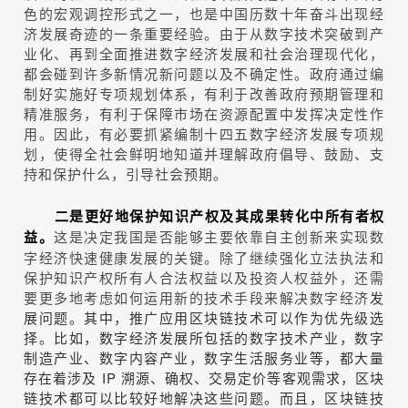
色的宏观调控形式之一，也是中国历数十年奋斗出现经
济发展奇迹的一条重要经验。由于从数字技术突破到产
业化、再到全面推进数字经济发展和社会治理现代化，
都会碰到许多新情况新问题以及不确定性。政府通过编
制好实施好专项规划体系，有利于改善政府预期管理和
精准服务，有利于保障市场在资源配置中发挥决定性作
用。因此，有必要抓紧编制十四五数字经济发展专项规
划，使得全社会鲜明地知道并理解政府倡导、鼓励、支
持和保护什么，引导社会预期。
二是更好地保护知识产权及其成果转化中所有者权
这是决定我国是否能够主要依靠自主创新来实现数
益。
字经济快速健康发展的关键。除了继续强化立法执法和
保护知识产权所有人合法权益以及投资人权益外，还需
要更多地考虑如何运用新的技术手段来解决数字经济
发
展问题。其中，推广应用区块链技术可以作为优先级选
择。比如，数字经济发展所包括的数字技术产业，数字
制造产业、数字内容产业，数字生活服务业等，都大量
存在着涉及 IP 溯源、确权、交易定价等客观需求，区块
链技术都可以比较好地解决这些问题。而且，区块链技