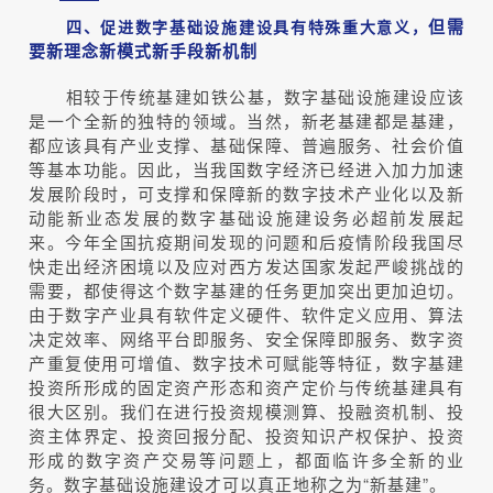
但需
四、促进数字基础设施建设具有特殊重大意义，
要新理念新模式新手段新机制
相较于传统基建如铁公基，数字基础设施建设应该
是一个全新的独特的领域。当然，新老基建都是基建，
都应该具有产业支撑、基础保障、普遍服务、社会价值
等基本功能。因此，当我国数字经济已经进入加力加速
发展阶段时，可支撑和保障新的数字技术产业化以及新
动能新业态发展的数字基础设施建设务必超前发展起
来。今年全国抗疫期间发现的问题和后疫情阶段我国尽
快走出经济困境以及应对西方发达国家发起严峻挑战的
需要，都使得这个数字基建的任务更加突出更加迫切。
由于数字产业具有软件定义硬件、软件定义应用、算法
决定效率、网络平台即服务、安全保障即服务、数字资
产重复使用可增值、数字技术可赋能等特征，数字基建
投资所形成的固定资产形态和资产定价与传统基建具有
很大区别。我们在进行投资规模测算、投融资机制、投
资主体界定、投资回报分配、投资知识产权保护、投资
形成的数字资产交易等问题上，都面临许多全新的业
务。数字基础设施建设才可以真正地称之为“新基建”。