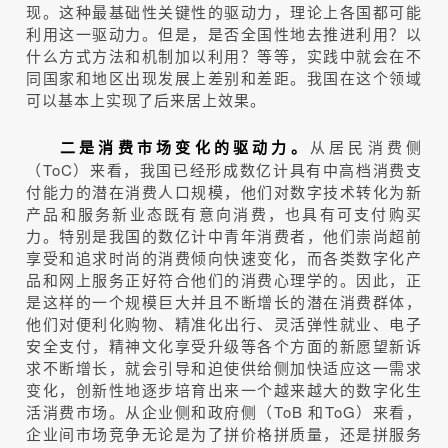
现。这种最基础性关键性的驱动力，理论上各国都可能
利用这一驱动力。但是，是否全国性地去推进利用？以
什么方式方法和机制加以利用？等等，实践中就会在不
同国家和地区出现发展上差别和差距。我国在这个领域
可以基本上实现了后来居上效果。
从居民消费侧
二是消费市场变化的驱动力。
（ToC）来看，我国已经形成数亿计具有中高档消费支
付能力的潜在消费人口规模，他们对数字技术转化为新
产品和服务新业态既有意向消费，也具有可支付购买
力。特别是我国的数亿计中青年消费者，他们崇尚超前
享受和追求时尚的消费倾向快速变化，而各类数字化产
品和网上服务正好符合他们的消费心理学的。因此，正
是这样的一个规模巨大并且不断增长的潜在消费群体，
他们对便利化购物、精准化出行、灵活弹性就业、电子
安全支付，精神文化享受升级等各个方面的新愿望新诉
求不断增长，就会引导和迫使供给侧加快适应这一需求
变化，创新性地逐步培育出来一个越来越大的数字化生
活消费市场。从企业侧和政府侧（ToB 和ToG）来看，
企业间市场竞争无论是为了拼价格拼质量，还是拼服务