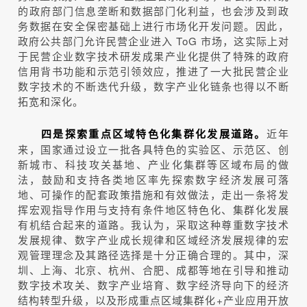
的政府部门信息垄断和数据部门化利益，也会涉及到政
务数据在安全保密基础上进行市场化开发问题。因此，
政府公共部门允许民营企业进入 ToG 市场，这实际上对
于民营企业数字技术研发成果产业化提供了特殊的政府
信用背书功能和示范引领效应，推进了一大批民营企业
数字技术的不断迭代升级，数字产业化链条也得以不断
拓宽和深化。
近年
四是探索重点区域特色化集群化发展道路。
来，国家通过设立一批各具特色的实验区、示范区、创
新城市、科技攻关基地、产业化集群等区域布局的做
法，鼓励和支持各类地区率先探索数字经济发展可落
地、可操作的配套政策措施和有效做法，走出一条将发
挥宏观指导作用与支持有条件地区特色化、集群化发展
有机结合起来的道路。我认为，采取这种尊重数字技术
发展规律、数字产业成长规律和区域经济发展规律的宏
观管理理念及其路径选择是十分正确合理的。其中，深
圳、上海、北京、杭州、合肥、成都等地在引导和推动
数字技术攻关、数字产业培育、数字经济导向下的经济
结构转型升级，以及形成重点区域集群化+产业应用开放