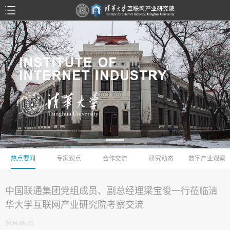
热点要闻
专家观点
合作交流
研究动态
数字产业观察
中国联通集团党组成员、副总经理梁宝俊一行莅临清
华大学互联网产业研究院考察交流
2020-09-15