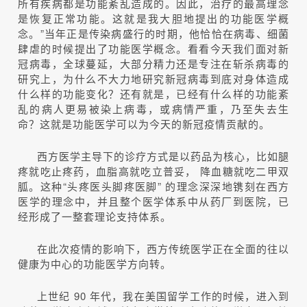
所有疾病都是功能紊乱造成的。因此，治疗的最高理念
是恢复正常功能。这就是我大胆地提出的功能医学概
念。”当年正是传染病盛行的时期，他恰恰在病毒、细菌
肆虐的时候提出了功能医学概念。看看今天我们面对新
冠病毒，全球蔓延，大部分精力还是专注在斩杀病毒的
研究上，为什么不大力地研究新冠病毒到底对身体造成
什么样的功能变化？还有就是，已经有什么样的功能紊
乱的病人更易被染上病毒，或病情严重，乃至失去生
命？这就是功能医学可以为今天的新冠疫情贡献的。
西方医学主导下的诊疗方式是以药品为核心，比如腿
疼就吃止疼药，血脂高就吃立普妥， 降血糖就吃二甲双
胍。这种“头疼医头脚疼医脚” 的理念深深地镌刻在西方
医学的理念中，并且整个医学体系中从药厂到医院，已
经形成了一整套理论支持体系。
在此次疫情的影响下，西方传统医学正在全面的往以
健康为中心的功能医学方向转。
上世纪 90 年代，我在美国留学工作的时候，进入到