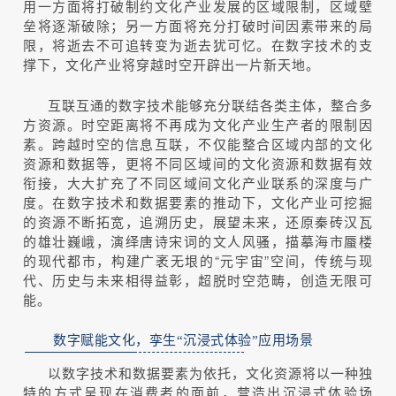
用一方面将打破制约文化产业发展的区域限制，区域壁
垒将逐渐破除；另一方面将充分打破时间因素带来的局
限，将逝去不可追转变为逝去犹可忆。在数字技术的支
撑下，文化产业将穿越时空开辟出一片新天地。
互联互通的数字技术能够充分联结各类主体，整合多
方资源。时空距离将不再成为文化产业生产者的限制因
素。跨越时空的信息互联，不仅能整合区域内部的文化
资源和数据等，更将不同区域间的文化资源和数据有效
衔接，大大扩充了不同区域间文化产业联系的深度与广
度。在数字技术和数据要素的推动下，文化产业可挖掘
的资源不断拓宽，追溯历史，展望未来，还原秦砖汉瓦
的雄壮巍峨，演绎唐诗宋词的文人风骚，描摹海市蜃楼
的现代都市，构建广袤无垠的“元宇宙”空间，传统与现
代、历史与未来相得益彰，超脱时空范畴，创造无限可
能。
数字赋能文化，孪生“沉浸式体验”应用场景
以数字技术和数据要素为依托，文化资源将以一种独
特的方式呈现在消费者的面前，营造出沉浸式体验场