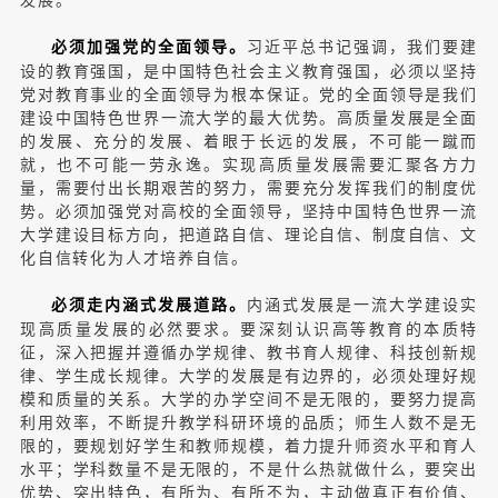
习近平总书记强调，我们要建
必须加强党的全面领导。
设的教育强国，是中国特色社会主义教育强国，必须以坚持
党对教育事业的全面领导为根本保证。党的全面领导是我们
建设中国特色世界一流大学的最大优势。高质量发展是全面
的发展、充分的发展、着眼于长远的发展，不可能一蹴而
就，也不可能一劳永逸。实现高质量发展需要汇聚各方力
量，需要付出长期艰苦的努力，需要充分发挥我们的制度优
势。必须加强党对高校的全面领导，坚持中国特色世界一流
大学建设目标方向，把道路自信、理论自信、制度自信、文
化自信转化为人才培养自信。
内涵式发展是一流大学建设实
必须走内涵式发展道路。
现高质量发展的必然要求。要深刻认识高等教育的本质特
征，深入把握并遵循办学规律、教书育人规律、科技创新规
律、学生成长规律。大学的发展是有边界的，必须处理好规
模和质量的关系。大学的办学空间不是无限的，要努力提高
利用效率，不断提升教学科研环境的品质；师生人数不是无
限的，要规划好学生和教师规模，着力提升师资水平和育人
水平；学科数量不是无限的，不是什么热就做什么，要突出
优势、突出特色，有所为、有所不为，主动做真正有价值、