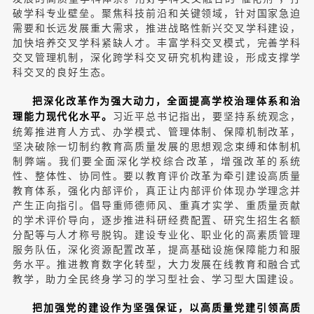
破学科专业壁垒。聚焦科技前沿和关键领域，针对国家急迫
需要和长远发展重大需求，推进战略性新兴交叉学科建设，
加快培养交叉学科紧缺人才。丰富学科交叉模式，完善学科
交叉管理机制，深化跨学科交叉研究机构建设，形成支撑学
科交叉的良好生态。
把深化改革作为强大动力，全面提高学校治理体系和治
习近平总书记指出，要坚持系统观念，
理能力现代化水平。
统筹推进育人方式、办学模式、管理体制、保障机制改革，
坚决破除一切制约教育高质量发展的思想观念束缚和体制机
制弊端。我们要全面深化学校综合改革，增强改革的系统
性、整体性、协同性。要以教育评价改革为牵引建设高质量
教育体系，强化内部评价，真正让内部评价体现办学理念并
产生正向指引。倡导重师德师风、重真才实学、重质量贡献
的学术评价导向，逐步推进科研经费配置、研究生招生名额
分配等与人才称号脱钩。建设专业化、职业化的高素质管理
服务队伍，深化资源配置改革，提高基础设施保障能力和服
务水平。推进教育数字化转型，大力发展在线教育和融合式
教学，助力全民终身学习的学习型社会、学习型大国建设。
把加强党的建设作为坚强保证，以高质量党建引领高质