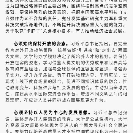
成为国际战略博弈的主要战场，围绕科技制高点的竞争空前
激烈。要保持强烈的忧患意识，把服务国家高水平科技自立
自强作为义不容辞的责任，充分发挥基础研究主力军和重大
科技突破策源地作用，不断提升解决国家重大问题的能力，
勇于攻克“卡脖子”关键核心技术，有力推动经济社会发展。
习近平总书记指出，要完善
必须始终保持开放的姿态。
教育对外开放战略策略，统筹做好“引进来”和“走出去”两篇
大文章。大学的办学视野决定了所培养人才的视野。要保持
开放包容的姿态，学习借鉴人类文明的优秀成果和世界高等
教育的有益经验，加强与全球伙伴的互容互鉴互通，增强办
学实力、提升办学质量。勇于打破物理边界、学科壁垒，实
现线上线下教育场景的融合，促进不同知识体系的融合，推
动教育变革、科技进步与社会发展的融合。主动担当全球责
任，搭建高水平国际交流合作平台，增进不同文明之间的相
互理解，在应对人类共同挑战方面展现更大作为。
习近平总书记强
必须坚持以人民为中心的发展思想。
调，最终是办好人民满意的教育。大学是公益性机构，大学
的高质量发展最终体现为促进人的全面发展和社会全面进
步。要努力以培养高质量人才支撑中国式现代化为己任，自