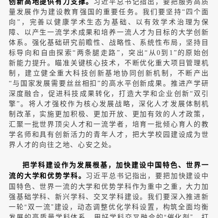
创新高地提供有力支撑。
习近平总书记指出，要把服务高质
量发展作为建设教育强国的重要任务。我们要坚持“四个面
向”，完善以健康学术生态为基础、以有效学术治理为保
障、以产生一流学术成果和培养一流人才为目标的大学创新
体系。强化基础研究前瞻性、战略性、系统性布局，坚持目
标导向和自由探索“两条腿走路”，突出“从0到1”的原始创
新能力提升。瞄准关键核心技术，不断优化重大项目管理机
制，建立健全重大科技创新基地协同创新机制，不断产出
“与国家发展需要丝丝相扣”的高水平创新成果。推进产学研
深度融合，促进科技成果转化，打造大学和企业创新“双引
擎”。将人才强校作为核心发展战略，深化人才发展体制机
制改革，实施更加积极、更加开放、更加有效的人才政策，
汇聚一批世界顶尖人才和一流学者，培育一批倾心育人的教
学名师和具有创新活力的青年人才，把大学校园建设成为世
界人才的向往之地、心安之处。
把学科建设作为发展根基，加快建设中国特色、世界一
习近平总书记指出，要把加快建设中
流的大学和优势学科。
国特色、世界一流的大学和优势学科作为重中之重，大力加
强基础学科、新兴学科、交叉学科建设。我们要深入推进新
一轮“双一流”建设，动态调整优化学科设置，构筑全面均衡
发展的高质量学科体系。用好学科交叉融合的“催化剂”，打