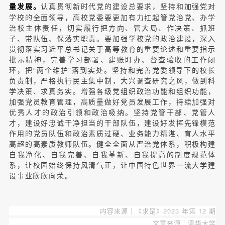
认真贯彻新时代党的建设总要求，坚持和加强党对
量发展。
学校的全面领导，高校党委要更加有力扛起管党治党、办学
治校主体责任，切实履行把方向、管大局、作决策、抓班
子、带队伍、保落实职责。要加强学校党的政治建设，深入
贯彻落实习近平总书记关于高等教育的重要论述和重要指示
批示精神，完善学习部署、建账盯办、督查验收的工作闭
环，把“两个维护”落到实处。坚持和完善党委领导下的校长
负责制，严格执行民主集中制，大兴调查研究之风，做到科
学决策、求真务实。增强各级党组织政治功能和组织功能，
加强党员教育管理，高质量做好党员发展工作，持续加强对
优秀人才的政治引领和政治吸纳。坚持党管干部、党管人
才，建设好忠诚干净担当的干部队伍，建设好发挥先锋模范
作用的党员队伍和政治素质过硬、业务能力精湛、育人水平
高超的高素质教师队伍。健全全面从严治党体系，积极构建
自我净化、自我完善、自我革新、自我提高的制度规范体
系，让校园始终保持风清气正，让中国特色世界一流大学建
设事业欣欣向荣。
内容来源｜《求是》2023 年第 12 期
文章来源｜清华大学