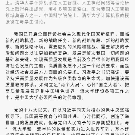
上。清华大学计算机系在人工智能、人工神经网络等理论研
究上取得突出成就，填补多项国家空白。图为我国人工智能
领域奠基人之一、中国科学院院士、清华大学计算机系教授
张钹在与学生讨论。
我国已开启全面建设社会主义现代化国家新征程，面临
新的战略机遇、新的战略任务、新的战略阶段、新的战略要
求、新的战略环境，需要应对的风险和挑战、需要解决的矛
盾和问题比以往更加错综复杂。发展是解决我国一切问题的
基础和关键，实现高质量发展是当前及今后很长时期我国经
济社会发展的主题。高质量发展不只是一个经济要求，而是
对经济社会发展方方面面的总要求。习近平总书记强调，要
坚持把高质量发展作为各级各类教育的生命线，加快建设高
质量教育体系。如何立足“两个大局”、心怀“国之大者”、把
高质量发展贯穿到中国特色世界一流大学建设各项工作之
中，是中国大学必须回答的时代命题。
党的十八大以来，在以习近平同志为核心的党中央坚强
领导下，我国高等教育与祖国共进、与时代同行，创造了举
世瞩目的发展成就。但与党和人民寄予的深厚期望相比，与
“一流大学和一流学科的数量和实力进入世界前列，基本建