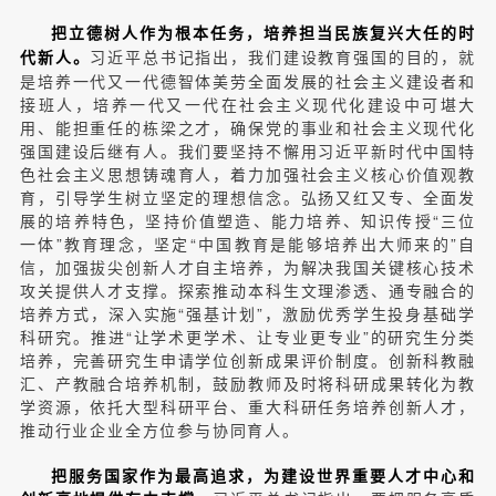
把立德树人作为根本任务，培养担当民族复兴大任的时
习近平总书记指出，我们建设教育强国的目的，就
代新人。
是培养一代又一代德智体美劳全面发展的社会主义建设者和
接班人，培养一代又一代在社会主义现代化建设中可堪大
用、能担重任的栋梁之才，确保党的事业和社会主义现代化
强国建设后继有人。我们要坚持不懈用习近平新时代中国特
色社会主义思想铸魂育人，着力加强社会主义核心价值观教
育，引导学生树立坚定的理想信念。弘扬又红又专、全面发
展的培养特色，坚持价值塑造、能力培养、知识传授“三位
一体”教育理念，坚定“中国教育是能够培养出大师来的”自
信，加强拔尖创新人才自主培养，为解决我国关键核心技术
攻关提供人才支撑。探索推动本科生文理渗透、通专融合的
培养方式，深入实施“强基计划”，激励优秀学生投身基础学
科研究。推进“让学术更学术、让专业更专业”的研究生分类
培养，完善研究生申请学位创新成果评价制度。创新科教融
汇、产教融合培养机制，鼓励教师及时将科研成果转化为教
学资源，依托大型科研平台、重大科研任务培养创新人才，
推动行业企业全方位参与协同育人。
把服务国家作为最高追求，为建设世界重要人才中心和