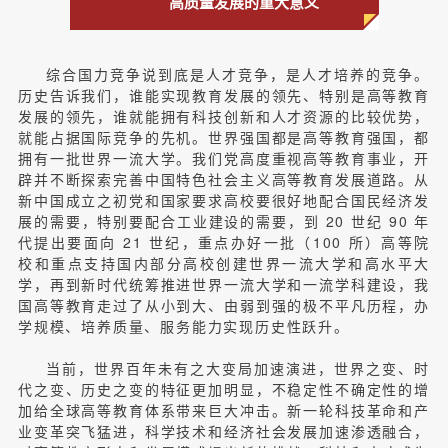
高质量发展的重大意义
综合国力竞争说到底是人才竞争，是人才培养的竞争。
历史告诉我们，谁能实现教育发展的领先、特别是高等教育
发展的领先，谁就能拥有科技创新和人才资源的比较优势，
就能占据国际竞争的先机。世界强国都是高等教育强国，都
拥有一批世界一流大学。我们党高度重视高等教育事业，开
辟并不断探索完善中国特色社会主义高等教育发展道路。从
新中国成立之初党和国家要求高校要很好地配合国民经济发
展的需要，特别要配合工业建设的需要，到 20 世纪 90 年
代提出要面向 21 世纪，重点办好一批（100 所）高等院
校和重点支持国内部分高校创建世界一流大学和高水平大
学，再到新时代统筹推进世界一流大学和一流学科建设，我
国高等教育走过了从小到大、由弱到强的极不平凡历程，办
学规模、培养质量、服务能力实现历史性跃升。
当前，世界百年未有之大变局加速演进，世界之变、时
代之变、历史之变的特征更加明显，不稳定性不确定性的增
加给全球高等教育体系带来巨大冲击。新一轮科技革命和产
业变革突飞猛进，科学技术和经济社会发展加速渗透融合，