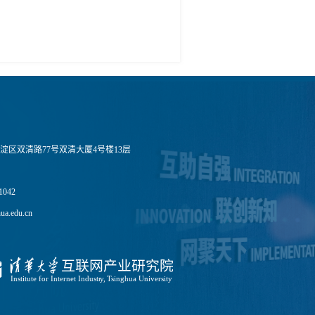
淀区双清路77号双清大厦4号楼13层
1042
a.edu.cn