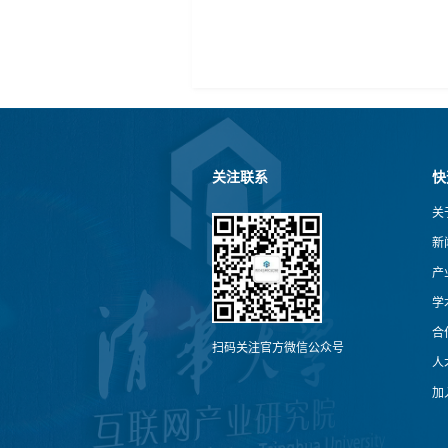
关注联系
快
关
新
产
学
合
扫码关注官方微信公众号
人
加