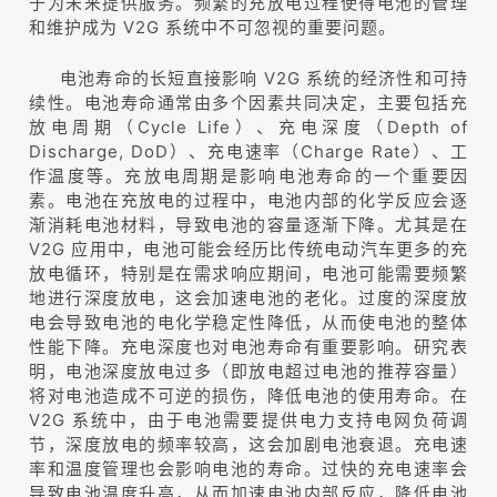
于为未来提供服务。频繁的充放电过程使得电池的管理
和维护成为 V2G 系统中不可忽视的重要问题。
电池寿命的长短直接影响 V2G 系统的经济性和可持
续性。电池寿命通常由多个因素共同决定，主要包括充
放电周期（Cycle Life）、充电深度（Depth of
Discharge, DoD）、充电速率（Charge Rate）、工
作温度等。充放电周期是影响电池寿命的一个重要因
素。电池在充放电的过程中，电池内部的化学反应会逐
渐消耗电池材料，导致电池的容量逐渐下降。尤其是在
V2G 应用中，电池可能会经历比传统电动汽车更多的充
放电循环，特别是在需求响应期间，电池可能需要频繁
地进行深度放电，这会加速电池的老化。过度的深度放
电会导致电池的电化学稳定性降低，从而使电池的整体
性能下降。充电深度也对电池寿命有重要影响。研究表
明，电池深度放电过多（即放电超过电池的推荐容量）
将对电池造成不可逆的损伤，降低电池的使用寿命。在
V2G 系统中，由于电池需要提供电力支持电网负荷调
节，深度放电的频率较高，这会加剧电池衰退。充电速
率和温度管理也会影响电池的寿命。过快的充电速率会
导致电池温度升高，从而加速电池内部反应，降低电池