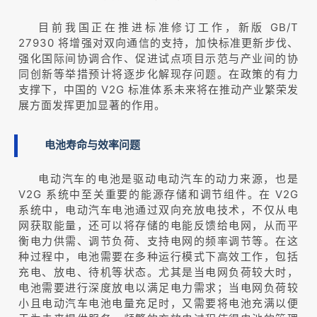
目前我国正在推进标准修订工作，新版 GB/T
27930 将增强对双向通信的支持，加快标准更新步伐、
强化国际间协调合作、促进试点项目示范与产业间的协
同创新等举措预计将逐步化解现存问题。在政策的有力
支撑下，中国的 V2G 标准体系未来将在推动产业繁荣发
展方面发挥更加显著的作用。
电池寿命与效率问题
电动汽车的电池是驱动电动汽车的动力来源，也是
V2G 系统中至关重要的能源存储和调节组件。在 V2G
系统中，电动汽车电池通过双向充放电技术，不仅从电
网获取能量，还可以将存储的电能反馈给电网，从而平
衡电力供需、调节负荷、支持电网的频率调节等。在这
种过程中，电池需要在多种运行模式下高效工作，包括
充电、放电、待机等状态。尤其是当电网负荷较大时，
电池需要进行深度放电以满足电力需求；当电网负荷较
小且电动汽车电池电量充足时，又需要将电池充满以便