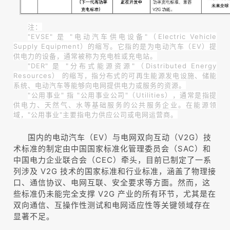
注：
"EVSE" 是 "电动汽车供电设备"（Electric Vehicle
Supply Equipment）的缩写。它指的是为电动汽车（EV）提
供电力的设备，通常被称为充电桩或充电站。
"DER" 是 "分布式能源资源"（Distributed Energy
Resources） 的缩写，指分布式的可再生能源发电设施、储能
系统、电动汽车等能够向电网提供电力或服务的资源。
"公用事业" 指 "公用事业公司"（Utilities），通常是指提
供电力、天然气、水等基础服务的公共服务企业。在能源领
域，"公用事业"主要指电力供应公司或电网运营商。
国内的电动汽车（EV）与电网双向互动（V2G）技
术标准的制定由中国国家标准化管理委员会（SAC）和
中国电力企业联合会（CEC）牵头，目前已制定了一系
列涉及 V2G 技术的国家标准和行业标准，涵盖了物理接
口、通信协议、电网互联、安全要求等方面。然而，这
些标准仍未能完全支撑 V2G 产业的所有环节，尤其是在
双向通信、互操作性测试和电网适应性等关键领域存在
显著不足。