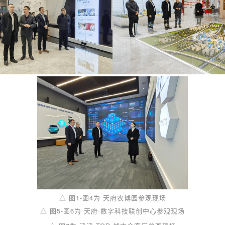
△ 图1-图4为 天府农博园参观现场
△ 图5-图6为 天府·数字科技联创中心参观现场