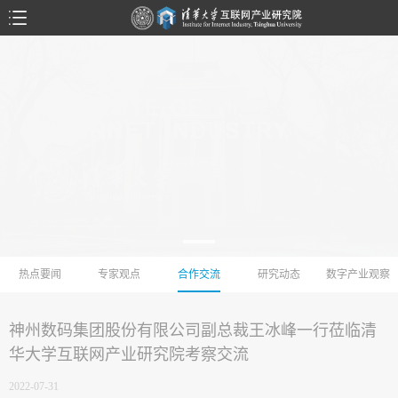
热点要闻
专家观点
合作交流
研究动态
数字产业观察
神州数码集团股份有限公司副总裁王冰峰一行莅临清
华大学互联网产业研究院考察交流
2022-07-31