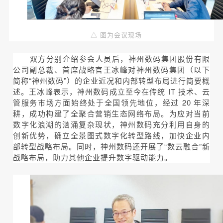
△ 图为会议现场
双方分别介绍参会人员后，神州数码集团股份有限
公司副总裁、首席战略官王冰峰对神州数码集团（以下
简称“神州数码”）的企业近况和内部转型布局进行简要概
述。王冰峰表示，神州数码成立至今在传统 IT 技术、云
管服务市场方面始终处于全国领先地位，经过 20 年深
耕，成功构建了全聚合营销生态网络布局。为应对当前
数字化浪潮的汹涌复杂现状，神州数码充分利用自身的
创新优势，确立全景图式数字化转型路线，加快企业内
部转型战略布局。同时，神州数码还开展了“数云融合”新
战略布局，助力其他企业提升数字驱动能力。