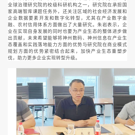
全球治理研究院的校级科研机构之一，研究院在承担国
家高端智库课题任务外，还关注区域的社会经济发展和
企业数据要素开发和数字化转型，尤其在产业数字金
融、农村信用体系方面做出了大量研究。朱岩表示，企
业在实现自身发展的同时也要为产业生态的整体进步做
出贡献，未来希望能够将神州数码、神州信息在产业生
态覆盖和实践落地能力方面的优势与研究院在商业模式
规划方面的优势紧密结合起来，加快产业生态重塑步
伐，助力更多企业实现转型升级。