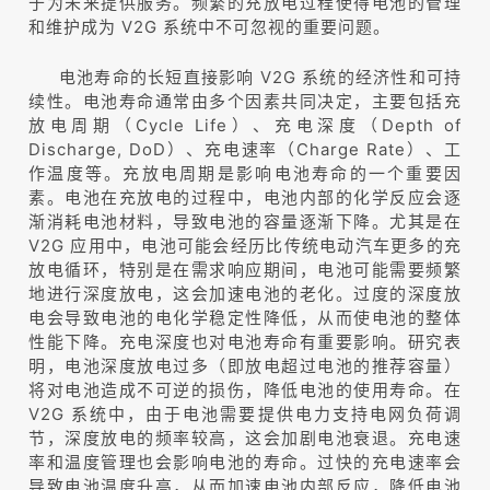
于为未来提供服务。频繁的充放电过程使得电池的管理
和维护成为 V2G 系统中不可忽视的重要问题。
电池寿命的长短直接影响 V2G 系统的经济性和可持
续性。电池寿命通常由多个因素共同决定，主要包括充
放电周期（Cycle Life）、充电深度（Depth of
Discharge, DoD）、充电速率（Charge Rate）、工
作温度等。充放电周期是影响电池寿命的一个重要因
素。电池在充放电的过程中，电池内部的化学反应会逐
渐消耗电池材料，导致电池的容量逐渐下降。尤其是在
V2G 应用中，电池可能会经历比传统电动汽车更多的充
放电循环，特别是在需求响应期间，电池可能需要频繁
地进行深度放电，这会加速电池的老化。过度的深度放
电会导致电池的电化学稳定性降低，从而使电池的整体
性能下降。充电深度也对电池寿命有重要影响。研究表
明，电池深度放电过多（即放电超过电池的推荐容量）
将对电池造成不可逆的损伤，降低电池的使用寿命。在
V2G 系统中，由于电池需要提供电力支持电网负荷调
节，深度放电的频率较高，这会加剧电池衰退。充电速
率和温度管理也会影响电池的寿命。过快的充电速率会
导致电池温度升高，从而加速电池内部反应，降低电池