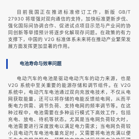
目前我国正在推进标准修订工作，新版 GB/T
27930 将增强对双向通信的支持，加快标准更新步伐、
强化国际间协调合作、促进试点项目示范与产业间的协
同创新等举措预计将逐步化解现存问题。在政策的有力
支撑下，中国的 V2G 标准体系未来将在推动产业繁荣发
展方面发挥更加显著的作用。
电池寿命与效率问题
电动汽车的电池是驱动电动汽车的动力来源，也是
V2G 系统中至关重要的能源存储和调节组件。在 V2G
系统中，电动汽车电池通过双向充放电技术，不仅从电
网获取能量，还可以将存储的电能反馈给电网，从而平
衡电力供需、调节负荷、支持电网的频率调节等。在这
种过程中，电池需要在多种运行模式下高效工作，包括
充电、放电、待机等状态。尤其是当电网负荷较大时，
电池需要进行深度放电以满足电力需求；当电网负荷较
小且电动汽车电池电量充足时，又需要将电池充满以便