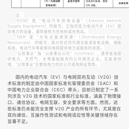
注：
"EVSE" 是 "电动汽车供电设备"（Electric Vehicle
Supply Equipment）的缩写。它指的是为电动汽车（EV）提
供电力的设备，通常被称为充电桩或充电站。
"DER" 是 "分布式能源资源"（Distributed Energy
Resources） 的缩写，指分布式的可再生能源发电设施、储能
系统、电动汽车等能够向电网提供电力或服务的资源。
"公用事业" 指 "公用事业公司"（Utilities），通常是指提
供电力、天然气、水等基础服务的公共服务企业。在能源领
域，"公用事业"主要指电力供应公司或电网运营商。
国内的电动汽车（EV）与电网双向互动（V2G）技
术标准的制定由中国国家标准化管理委员会（SAC）和
中国电力企业联合会（CEC）牵头，目前已制定了一系
列涉及 V2G 技术的国家标准和行业标准，涵盖了物理接
口、通信协议、电网互联、安全要求等方面。然而，这
些标准仍未能完全支撑 V2G 产业的所有环节，尤其是在
双向通信、互操作性测试和电网适应性等关键领域存在
显著不足。