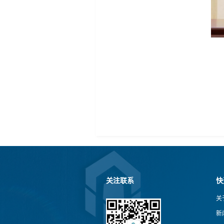
关注联系
快
关
新