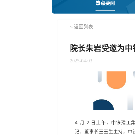
热点要闻
< 返回列表
院长朱岩受邀为中
2025-04-03
4 月 2 日上午，中铁建
记、董事长王玉生主持，中