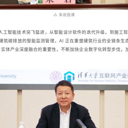
△ 朱岩授课
人工智能技术突飞猛进，从智能设计软件的迭代升级，到施工现场
到建筑碳排放的智能监测管理，AI 正在重塑建筑行业的全链条生
I 与实体产业深度融合的重要性，不断加快企业数字化转型步伐，