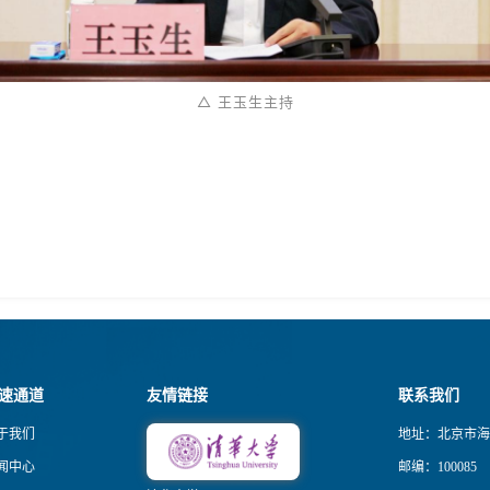
△
王玉生主持
速通道
友情链接
联系我们
于我们
地址：北京市海
闻中心
邮编：100085