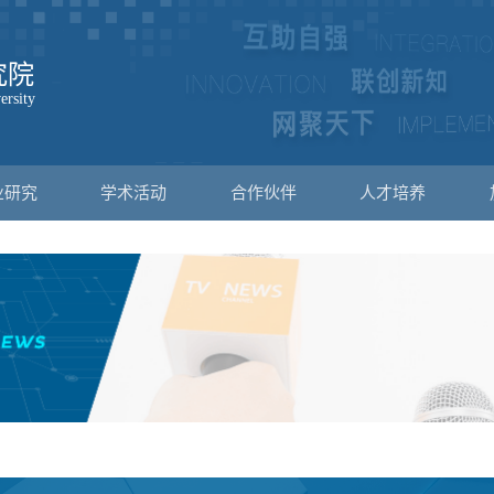
业研究
学术活动
合作伙伴
人才培养