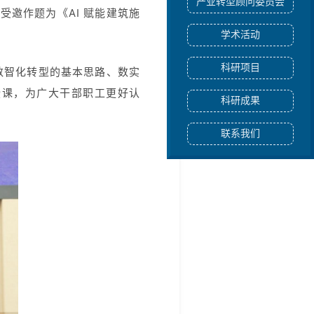
产业转型顾问委员会
邀作题为《AI 赋能建筑施
学术活动
科研项目
数智化转型的基本思路、数实
授课，为广大干部职工更好认
科研成果
联系我们