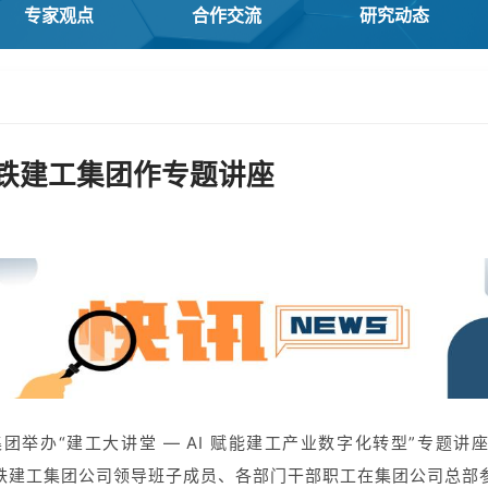
专家观点
合作交流
研究动态
铁建工集团作专题讲座
工集团举办“建工大讲堂 — AI 赋能建工产业数字化转型”专题
铁建工集团公司领导班子成员、各部门干部职工在集团公司总部