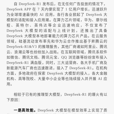
自
DeepSeek-R1
发布后，在无任何广告投放的情况下，
DeepSeek APP
在
7
天内便实现了
1
亿用户增长，迅速跃升
为全球增速最快的
AI
应用，各行各业掀起了
DeepSeek
大
模型的适配和接入
应用潮。在算力芯片领域，华为、摩尔线
程、英特尔、英伟达等企业迅速响应，不仅宣布了
DeepSeek
大模型的适配与上线计划，还推出了具备
DeepSeek
大模型本地部署能力的算力芯片产品。在云服务
领域，硅基流动宣布率先和华为云合作推出基于
昇
腾云的
DeepSeek-R1&V3
的推理服务，其他厂商诸如阿里云、腾讯
云、浪潮云等也纷纷加入战局。在互联网领域，腾讯系软件
如微信、腾讯文档、腾讯元宝、
QQ
浏览器等纷纷宣布接入
DeepSeek-R1
满血版，同时，三大运营商、各大手机厂商及
新能源汽车厂商也迅速跟进，接入了
DeepSeek-R1
。在机构
方面，多地政府在探索
DeepSeek
大模型的接入，各大金融
机构、高等院校、大量中小企业等也陆续接入并开展
AI
应
用。
相较于已有的推理型大模型，
DeepSeek-R1
的爆火有以
下原因：
一是高效能
。
DeepSeek
大模型在模型效率上实现了质