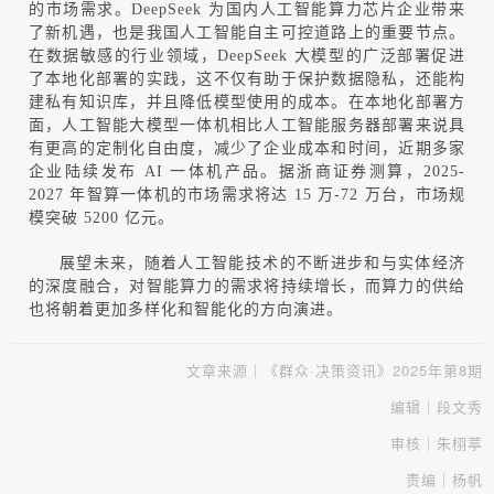
的市场需求。
DeepSeek
为国内人工智能算力芯片企业带来
了新机遇，也是我国人工智能自主可控道路上的重要节点。
在数据敏感的行业领域，
DeepSeek
大模型的广泛部署促进
了本地化部署的实践，这不仅有助于保护数据隐私，还能构
建私有知识库，并且降低模型使用的成本。在本地化部署方
面，人工智能大模型一体机相比人工智能服务器部署来说具
有更高的定制化自由度，减少了企业成本和时间，近期多家
企业陆续发布
AI
一体机产品。据浙商证券测算，
2025
-
2027
年智算一体机的市场需求将达
15
万
-
72
万台，市场规
模突破
5200
亿元。
展望未来，随着人工智能技术的不断进步和与实体经济
的深度融合，对智能算力的需求将持续增长，而算力的供给
也将朝着更加多样化和智能化的方向演进。
文章来源｜《群众·决策资讯》2025年第8期
编辑｜段文秀
审核｜朱栩葶
责编｜杨帆