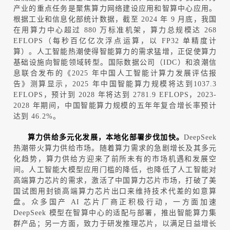
产业的重点任务是聚焦算力网络建设应用和智算中心应用。
根据工业和信息化部统计数据，截至
2024
年
9
月底，我国
在用算力中心超过
880
万标准机架，算力总规模达
268
EFLOPS
（每秒百亿亿次浮点运算，以
FP32
单精度计
算）。
人工智能热潮使得智能算力的需求猛增，正促使算力
基础设施向智能领域转型。国际数据公司（
IDC
）和浪潮信
息联合发布的《
2025
年
中国人工智能计算力发展评估报
告》测算显示，
2025
年中国智能算力规模将达到
1037.3
EFLOPS
，
预计到
2028
年将达到
2781.9 EFLOPS
，
2023
-
2028
年期间，中国智能算力规模的五年年复合增长率预计
达到
46.2%
。
算力供给多元化发展
，
本地化部署步伐加快
。
DeepSeek
热潮带火算力供给市场。随着算力需求的急剧增长及其多元
化趋势，算力供给方迎来了前所未有的市场机遇和发展空
间。人工智能大模型应用门槛的降低，也降低了人工智能对
高端算力芯片的需求，激活了中国算力芯片市场，打破了美
国试图用封锁高端算力芯片出口来维持技术代差的如意算
盘。众多国产
AI
芯片厂商正积极行动，一方面加速
DeepSeek
模型在智算中心的适配与部署，推出智能算力集
群产品；另一方面，致力于研发推理芯片，以满足日益增长