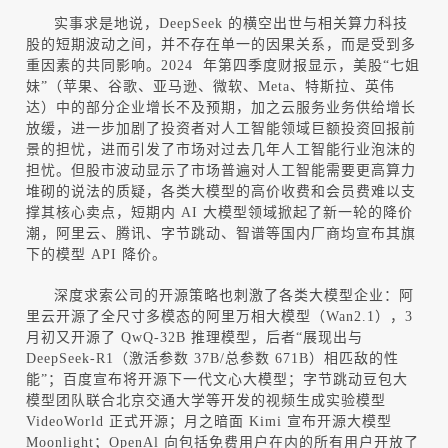
实事求是地说，
DeepSeek
的横空出世与相关算力科技
股的短期波动之间，并不存在单一的因果关系，而是受到多
重因素的共同影响。
2024
年第四季度财报显示，美股
“
七姐
妹
”
（苹果、谷歌、亚马逊、微软、
Meta
、特斯拉、英伟
达）中的部分企业增长不及预期，加之云服务业务供给增长
放缓，进一步加剧了投资者对人工智能领域巨额投资回报前
景的担忧，进而引发了市场对过去几年人工智能行业泡沫的
担忧。但股市波动显示了市场普遍对人工智能需要更高算力
堆砌的说法的质疑，各类大模型的高价收费和会员费难以支
撑其核心卖点，短期内
AI
大模型领域掀起了新一轮的降价
潮，阿里云、腾讯、字节跳动、智谱等国内厂商均宣布其旗
下的模型
API
降价。
深度求索公司的开源策略也刺激了各类大模型企业：阿
里云开源了全尺寸多模态的阿里万相大模型（
Wan2.1
），
3
月初又开源了
QwQ-32B
推理模型，后者
“
展现出与
DeepSeek-R1
（激活参数
37B/
总参数
671B
）相匹敌的性
能
”
；百度宣布将开源下一代文心大模型；字节跳动豆包大
模型团队联合北京交通大学等开发的视频生成实验模型
VideoWorld
正式开源；月之暗面
Kimi
宣布开源大模型
Moonlight
；
OpenAl
向包括免费用户在内的所有用户开放了