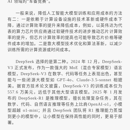
AI
领域的“
军备竞赛
”
。
一般来说，降低人工智能大模型训练和应用成本的方法
有二：一是依赖于计算设备设施的技术革新或硬件成本下
降，通过计算效率的提升来降低成本，例如，以英伟达为代
表的算力芯片供应商通过软硬件技术的进步推动芯片计算效
率的提升，但芯片计算效率的提高也可能导致芯片价格等硬
件成本的增加。二是靠大模型技术优化和算法革新，以减少
训练所需的计算资源或时间成本。
DeepSeek
选择的是第二种。
2024
年
12
月，
DeepSeek-
V3
正式发布，作为一款强大的
MoE
（混合专家模型）语言
模型，
DeepSeek-V3
在数学、代码等任务上表现出色，甚至
能与一些闭源大模型如
GPT-4o
、
Claude-3.5-sonnet
相媲
美。据官方技术论文披露，
DeepSeek-V3
的训练成本仅为
557.6
万美元，远低于其他大型语言模型。
2025
年
1
月发
布的
DeepSeek-R1
是推理模型，擅长处理复杂任务，其在
数学、代码、自然语言推理等任务上比肩
OpenAI-o1
，小模
型超越
o1-mini
；并且
DeepSeek
团队将
R1
推理能力蒸馏
到更小的模型中，让小模型在保持高性能的同时，更易于部
署。