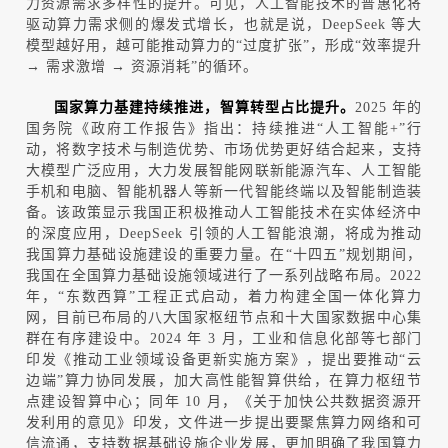
力资源需求多样性的提升。可见，人工智能技术的普惠化将
驱动算力需求侧的爆发式增长，也就是说，
DeepSeek
等大
模型越好用，越可能推动算力的
“
过度扩张
”
，形成
“
效率提升
→
需求激增
→
资源消耗
”
的循环。
国家算力基建持续推进
，
智算转型占比提升
。
2025
年的
国务院《政府工作报告》指出：持续推进
“
人工智能
+
”
行
动，将数字技术与制造优势、市场优势更好结合起来，支持
大模型广泛应用，大力发展智能网联新能源汽车、人工智能
手机和电脑、智能机器人等新一代智能终端以及智能制造装
备。该政策显示我国正积极推动人工智能技术在实体经济中
的深度应用，
DeepSeek
引领的人工智能浪潮，将成为推动
我国算力基础设施建设的重要力量。在
“
十四五
”
规划期间，
我国在全国算力基础设施领域进行了一系列战略布局。
2022
年，
“
东数西算
”
工程正式启动，着力构建全国一体化算力
网，目前已布局的八大国家枢纽节点和十大国家数据中心集
群在有序建设中。
2024
年
3
月，工业和信息化部等七部门
印发《推动工业领域设备更新实施方案》，提出要推动
“
云
边端
”
算力协同发展，加大高性能智算供给，在算力枢纽节
点建设智算中心；同年
10
月，《关于加快公共数据资源开
发利用的意见》印发，文件进一步提出要聚焦算力网络和可
信流通，支持数据基础设施企业发展，更加明确了我国算力