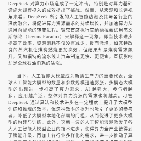
DeepSeek
对算力市场造成了一定冲击，特别是对算力基础
设施大规模投入的成效提出了挑战。然而，从宏观和长远视
角来看，
DeepSeek
所引发的人工智能热潮及其与各行业的
深度融合，将促进算力资源需求的持续增长，并加速算力从
通用向智能的转变进程。微软首席执行官纳德拉尝试用杰文
斯悖论（
Jevons Paradox
）来解释这一现象，即当技术进步
提高了效率，资源消耗不仅没有减少，反而激增，如瓦特改
良的蒸汽机让煤炭燃烧更加高效，但结果却是煤炭需求飙
升，又如福特的流水线让汽车制造更快、更便宜，直接影响
却是全球石油消耗的猛涨。
当下，人工智能大模型成为新质生产力的重要代表，全
球人工智能大模型的数量和参数规模迅速膨胀，多模态大模
型的出现进一步推高了算力需求，
AI
越强大，参与者越
多，应用越广泛，整体对算力资源的需求也将越高。尽管
DeepSeek
通过算法和技术进步在一定程度上提升了大模型
训练和推理的效率，但这种效率的提升也吸引了更多的参与
者，降低了大模型本地化部署的门槛，从而促进了更多大模
型的构建与训练。此外，这新一波的人工智能浪潮激发了各
大人工智能大模型企业的技术进步，使得算力全产业链得到
了赋能升级，再加上各行业多样化的需求，进一步推动了算