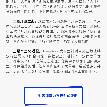
的飞跃，大幅削减了训练和推理成本，进一步降低了人工智
能的应用门槛。同时，凭借创新技术，确保蒸馏后的小模型
依然保持卓越性能，便于在低成本环境下实现本地部署。
二是开源生态
。
深度求索公司选择了开源之路，于
2
月
中旬连续五日公开五大核心代码库及详尽技术文档，迅速吸
引全球
AI
开发者的密切关注。开源策略不仅加速了各行各
业的快速接入，还使得开源的蒸馏小模型获得和部署更为便
捷，从而极大地提升了行业影响力，拓宽了应用范围。
三是本土化适配
。
DeepSeek
大模型针对中文语境或特
定行业需求（如合规性、数据安全）进行了一定程度的优
化，在中文
NLP
（自然语言处理）任务中表现优于国际通用
型，在网络爆火后，短时间内吸引了大量用户尝试使用，并
进一步造成了二次广泛传播，彻底激活国内人工智能市场。
对短期算力市场形成波动