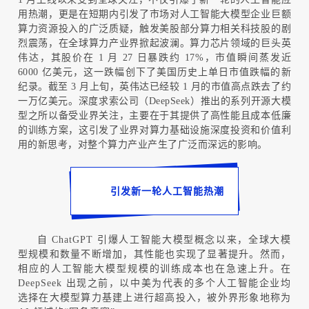
用热潮，更是在短期内引发了市场对人工智能大模型企业巨额
算力资源投入的广泛质疑，触发美股部分算力相关科技股的剧
烈震荡，在全球算力产业界掀起波澜。算力芯片领域的巨头英
伟达，其股价在
1
月
27
日暴跌约
17%
，市值瞬间蒸发近
6000
亿美元，这一跌幅创下了美国历史上单日市值跌幅的新
纪录。截至
3
月上旬，英伟达已经较
1
月的市值高点跌去了约
一万亿美元。深度求索公司（
DeepSeek
）推出的系列开源大模
型之所以备受业界关注，主要在于其提供了高性能且成本低廉
的训练方案，这引发了业界对算力基础设施深度投资和价值利
用的新思考，对整个算力产业产生了广泛而深远的影响。
引发新一轮人工智能热潮
自
ChatGPT
引爆人工智能大模型概念以来，全球大模
型规模和数量不断增加，其性能也实现了显著提升。然而，
相应的人工智能大模型规模的训练成本也在急速上升。在
DeepSeek
出现之前，以中美为代表的多个人工智能企业均
选择在大模型算力基建上进行超高投入，被外界形象地称为