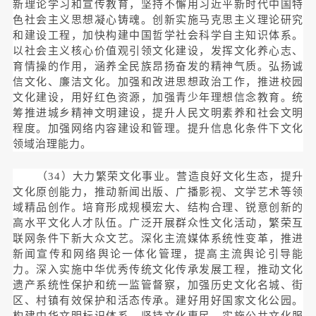
新理论学习和宣传教育，坚持不懈用习近平新时代中国特
色社会主义思想凝心铸魂。创新实施马克思主义理论研究
和建设工程，加快构建中国哲学社会科学自主知识体系。
以社会主义核心价值观引领文化建设，发挥文化养心志、
育情操的作用，涵养全民族昂扬奋发的精神气质。弘扬诚
信文化、廉洁文化。加强和改进思想政治工作，推进校园
文化建设，用好红色资源，加强青少年理想信念教育。统
筹推进城乡精神文明建设，提升人民文明素养和社会文明
程度。加强网络内容建设和管理。提升信息化条件下文化
领域治理能力。
（34）大力繁荣文化事业。营造良好文化生态，提升
文化原创能力，推动新闻出版、广播影视、文学艺术等领
域精品创作。培育形成规模宏大、结构合理、锐意创新的
高水平文化人才队伍。广泛开展群众性文化活动，繁荣互
联网条件下新大众文艺。深化主流媒体系统性变革，推进
新闻宣传和网络舆论一体化管理，提高主流舆论引导能
力。深入实施中华优秀传统文化传承发展工程，推动文化
遗产系统性保护和统一监管督察，加强历史文化名城、街
区、村镇有效保护和活态传承。建好用好国家文化公园。
构建中华文明标识体系。坚持文化惠民，实施公共文化服