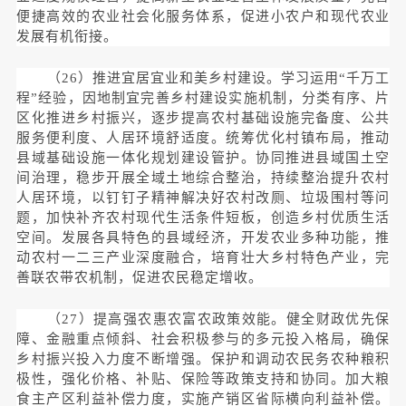
便捷高效的农业社会化服务体系，促进小农户和现代农业
发展有机衔接。
（26）推进宜居宜业和美乡村建设。学习运用“千万工
程”经验，因地制宜完善乡村建设实施机制，分类有序、片
区化推进乡村振兴，逐步提高农村基础设施完备度、公共
服务便利度、人居环境舒适度。统筹优化村镇布局，推动
县域基础设施一体化规划建设管护。协同推进县域国土空
间治理，稳步开展全域土地综合整治，持续整治提升农村
人居环境，以钉钉子精神解决好农村改厕、垃圾围村等问
题，加快补齐农村现代生活条件短板，创造乡村优质生活
空间。发展各具特色的县域经济，开发农业多种功能，推
动农村一二三产业深度融合，培育壮大乡村特色产业，完
善联农带农机制，促进农民稳定增收。
（27）提高强农惠农富农政策效能。健全财政优先保
障、金融重点倾斜、社会积极参与的多元投入格局，确保
乡村振兴投入力度不断增强。保护和调动农民务农种粮积
极性，强化价格、补贴、保险等政策支持和协同。加大粮
食主产区利益补偿力度，实施产销区省际横向利益补偿。