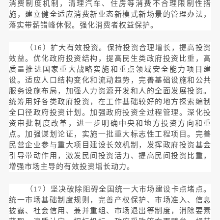
消费制度机制，清理汽车、住房等消费不合理限制性措
施，建立健全适应消费新业态新模式新场景的管理办法，
落实带薪错峰休假。强化消费者权益保护。
（16）扩大有效投资。保持投资合理增长，提高投资
效益。优化政府投资结构，提高民生类政府投资比重，高
质量推进国家重大战略实施和重点领域安全能力项目建
设。适应人口结构变化和流动趋势，完善基础设施和公共
服务设施布局，加强人力资源开发和人的全面发展投资。
统筹用好各类政府投资，在工作基础较好的地方探索编制
全口径政府投资计划。加强政府投资全过程管理。深化投
资审批制度改革，进一步明确中央和地方投资方向和重
点。加强谋划论证，实施一批重大标志性工程项目。完善
民营企业参与重大项目建设长效机制，发挥政府投资基金
引导带动作用，激发民间投资活力、提高民间投资比重，
增强市场主导的有效投资增长动力。
（17）坚决破除阻碍全国统一大市场建设卡点堵点。
统一市场基础制度规则，完善产权保护、市场准入、信息
披露、社会信用、兼并重组、市场退出等制度，消除要素