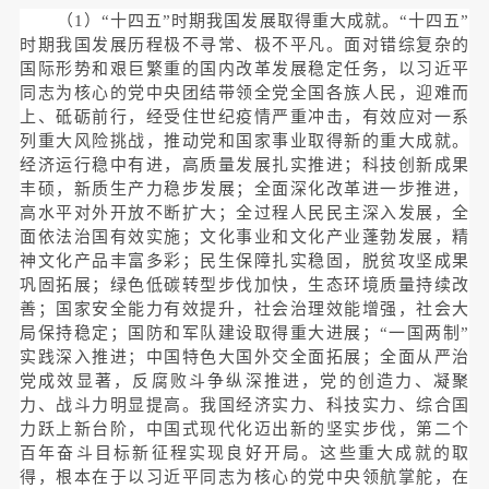
（1）“十四五”时期我国发展取得重大成就。“十四五”
时期我国发展历程极不寻常、极不平凡。面对错综复杂的
国际形势和艰巨繁重的国内改革发展稳定任务，以习近平
同志为核心的党中央团结带领全党全国各族人民，迎难而
上、砥砺前行，经受住世
纪疫情严重冲击，有效应对一系
列重大风险挑战，推动党和国家事业取得新的重大成就。
经济运行稳中有进，高质量发展扎实推进；科技创新成果
丰硕，新质生产力稳步发展；全面深化改革进一步推进，
高水平对外开放不断扩大；全过程人民民主深入发展，全
面依法治国有效实施；文化事业和文化产业蓬勃发展，精
神文化产品丰富多彩；民生保障扎实稳固，脱贫攻坚成果
巩固拓展；绿色低碳转型步伐加快，生态环境质量持续改
善；国家安全能力有效提升，社会治理效能增强，社会大
局保持稳定；国防和军队建设取得重大进展；“一国两制”
实践深入推进；中国特色大国外交全面拓展；全面从严治
党成效显著，反腐败斗争纵深推进，党的创造力、凝聚
力、战斗力明显提高。我国经济实力、科技实力、综合国
力跃上新台阶，中国式现代化迈出新的坚实步伐，第二个
百年奋斗目标新征程实现良好开局。这些重大成就的取
得，根本在于以习近平同志为核心的党中央领航掌舵，在