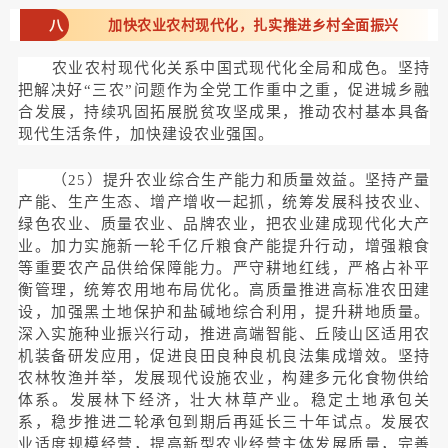
八
加快农业农村现代化，扎实推进乡村全面振兴
农业农村现代化关系中国式现代化全局和成色。坚持
把解决好“三农”问题作为全党工作重中之重，促进城乡融
合发展，持续巩固拓展脱贫攻坚成果，推动农村基本具备
现代生活条件，加快建设农业强国。
（25）提升农业综合生产能力和质量效益。坚持产量
产能、生产生态、增产增收一起抓，统筹发展科技农业、
绿色农业、质量农业、品牌农业，把农业建成现代化大产
业。加力实施新一轮千亿斤粮食产能提升行动，增强粮食
等重要农产品供给保障能力。严守耕地红线，严格占补平
衡管理，统筹农用地布局优化。高质量推进高标准农田建
设，加强黑土地保护和盐碱地综合利用，提升耕地质量。
深入实施种业振兴行动，推进高端智能、丘陵山区适用农
机装备研发应用，促进良田良种良机良法集成增效。坚持
农林牧渔并举，发展现代设施农业，构建多元化食物供给
体系。发展林下经济，壮大林草产业。稳定土地承包关
系，稳步推进二轮承包到期后再延长三十年试点。发展农
业适度规模经营，提高新型农业经营主体发展质量，完善