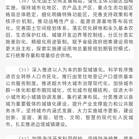
（30）优化国土空间发展格局。强化主体功能区战略
实施，保持城市化地区、农产品主产区、重点生态功能区
格局总体稳定，细化明确特殊功能区，完善支持政策和考
核评价机制。推动战略性产业、能源资源基地等布局优
化。完善国土空间规划体系，落实优化耕地和永久基本农
田、生态保护红线、城镇开发边界等控制线，分区分类实
施差别化、精细化用途管制。赋予省级政府统筹建设用地
更大自主权，探索实施建设用地总量按规划期管控模式，
实行统筹存量和增量综合供地。
（31）深入推进以人为本的新型城镇化。科学有序推
进农业转移人口市民化，推行由常住地登记户口提供基本
公共服务制度。推进超大特大城市治理现代化，加快城市
群一体化和都市圈同城化，优化城市规模结构，促进大中
小城市和小城镇协调发展、集约紧凑布局。分类推进以县
城为重要载体的城镇化建设，提升产业支撑能力和公共服
务水平。坚持城市内涵式发展，大力实施城市更新，建设
创新、宜居、美丽、韧性、文明、智慧的现代化人民城
市。扎实推进边境城镇建设。
（32）加强海洋开发利用保护。坚持陆海统筹，提高