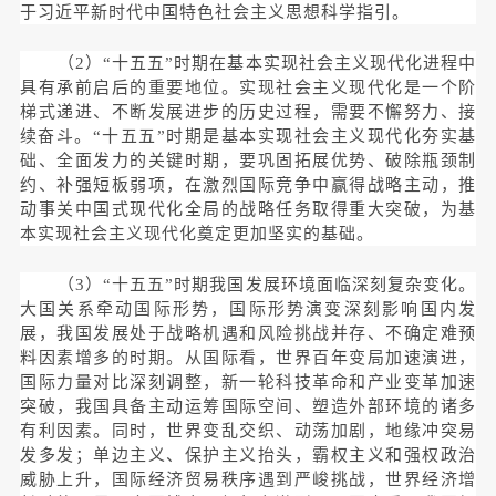
于习近平新时代中国特色社会主义思想科学指引。
（2）“十五五”时期在基本实现社会主义现代化进程中
具有承前启后的重要地位。实现社会主义现代化是一个阶
梯式递进、不断发展进步的历史过程，需要不懈努力、接
续奋斗。“十五五”时期是基本实现社会主义现代化夯实基
础、全面发力的关键时期，要巩固拓展优势、破除瓶颈制
约、补强短板弱项，在激烈国际竞争中赢得战略主动，推
动事关中国式现代化全局的战略任务取得重大突破，为基
本实现社会主义现代化奠定更加坚实的基础。
（3）“十五五”时期我国发展环境面临深刻复杂变化。
大国关系牵动国际形势，国际形势演变深刻影响国内发
展，我国发展处于战略机遇和风险挑战并存、不确定难预
料因素增多的时期。从国际看，世界百年变局加速演进，
国际力量对比深刻调整，新一轮科技革命和产业变革加速
突破，我国具备主动运筹国际空间、塑造外部环境的诸多
有利因素。同时，世界变乱交织、动荡加剧，地缘冲突易
发多发；单边主义、保护主义抬头，霸权主义和强权政治
威胁上升，国际经济贸易秩序遇到严峻挑战，世界经济增