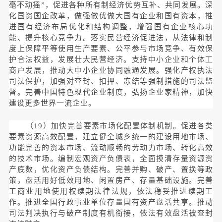
毫不动摇”，促进各种所有制经济优势互补、共同发展。深
化国资国企改革，做强做优做大国有企业和国有资本，推
进国有经济布局优化和结构调整，增强国有企业核心功
能、提升核心竞争力。落实民营经济促进法，从法律和制
度上保障平等使用生产要素、公平参与市场竞争、有效保
护合法权益，发展壮大民营经济。支持中小企业和个体工
商户发展，推动大中小企业协同融通发展。强化产权执法
司法保护，加强对查封、扣押、冻结等强制措施的司法监
督。完善中国特色现代企业制度，弘扬企业家精神，加快
建设更多世界一流企业。
（19）加快完善要素市场化配置体制机制。促进各类
要素资源高效配置，建立健全城乡统一的建设用地市场、
功能完善的资本市场、流动顺畅的劳动力市场、转化高效
的技术市场。编制宏观资产负债表，全面摸清存量资源资
产底数，优化资产负债结构。完善并购、破产、置换等政
策，盘活用好低效用地、闲置房产、存量基础设施。完善
工商业用地使用权续期法律法规，依法稳妥推进续期工
作。推进全国行政事业单位存量国有资产盘活共享。推动
司法判决执行与破产制度有机衔接，依法有效盘活被查封