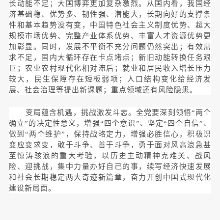
长动能不足；大国博弈更加复杂激烈。从国内看，我国经
济基础稳、优势多、韧性强、潜能大，长期向好的支撑条
件和基本趋势没有变，中国特色社会主义制度优势、超大
规模市场优势、完整产业体系优势、丰富人才资源优势更
加彰显。同时，发展不平衡不充分问题仍然突出；有效需
求不足，国内大循环存在卡点堵点；新旧动能转换任务艰
巨；农业农村现代化相对滞后；就业和居民收入增长压力
较大，民生保障存在短板弱项；人口结构变化给经济发
展、社会治理等提出新课题；重点领域还有风险隐患。
变局蕴含机遇，挑战激发斗志。全党要深刻领悟“两个
确立”的决定性意义，增强“四个意识”、坚定“四个自信”、
做到“两个维护”，保持战略定力，增强必胜信心，积极识
变应变求变，敢于斗争、善于斗争，勇于面对风高浪急甚
至惊涛骇浪的重大考验，以历史主动精神克难关、战风
险、迎挑战，集中力量办好自己的事，续写经济快速发展
和社会长期稳定两大奇迹新篇章，奋力开创中国式现代化
建设新局面。