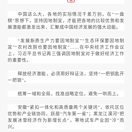
（三）
中国这么大，各地的实际情况千差万别。在“一盘
棋”思想下，坚持因地制宜，才能把各地的比较优势和发
展潜能都激发出来，汇聚成中国经济发展的强大动能。
“发展新质生产力要因地制宜”“生态环保要因地制
宜”“农村改厕也要因地制宜”……在中央经济工作会议
上，习近平总书记再三强调因地制宜对于做好经济工作
的重要性。
释放经济潜能，必须用好辩证法，坚持“一把钥匙开
一把锁”。
统筹一域和全局，找准战略定位，避免一哄而上。
安徽“紧扣一体化和高质量两个关键词”，依托区位
优势和产业链协同，跃居“汽车第一省”；黑龙江漠河“把
发展冰雪经济作为新增长点”，寒地试车产业因“冷”而
兴。