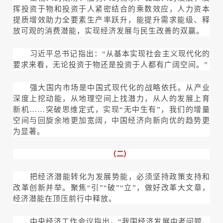
挥投资于物和投资于人紧密结合的乘数效应，人力资本
提质增效助力全要素生产率跃升，能提升需求能级、释
放可观的消费潜能，实现经济发展与民生改善的双赢。
习近平总书记指出：“从基本实现社会主义现代化的
要求来看，无论投资于物还是投资于人都有广阔空间。”
强大国内市场是中国式现代化的战略依托。从产业
深度上挖动能，从地理空间上找潜力，从人的发展上育
新机……突破思维定式，实现“无中生有”，我们的增量
空间与回旋余地更加宽阔，中国经济向新向优的趋势更
为显著。
（二）
把经济潜能转化为发展势能，必须坚持政策支持和
改革创新并举。聚焦“引”“破”“立”，做好改革大文章，
经济潜能在顶压前行中释放。
中央经济工作会议指出，“我国经济发展中老问题、