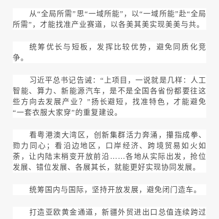
从“全局所需”思“一域所能”，以“一域所能”赴“全局
所需”，才能找准产业赛道，以各美其美实现美美与共。
统筹优长与短板，发挥比较优势，避免同质化竞
争。
习近平总书记告诫：“上项目，一说就是几样：人工
智能、算力、新能源汽车，是不是全国各省份都要往这
些方向去发展产业？”扬长避短，找准特色，才能避免
“一套衣服大家穿”的重复建设。
看粤港澳大湾区，创新集群活力奔涌，攥指成拳、
勠力同心；看沿边地区，口岸经济、跨境贸易如火如
荼，让内陆末梢变开放前沿……各地从实际出发，抢位
发展、错位发展、各展其长，就能更好实现协同发展。
统筹国内与国际，坚持开放发展，避免闭门造车。
打造亚欧黄金通道，新疆外贸进出口总值连续跨过