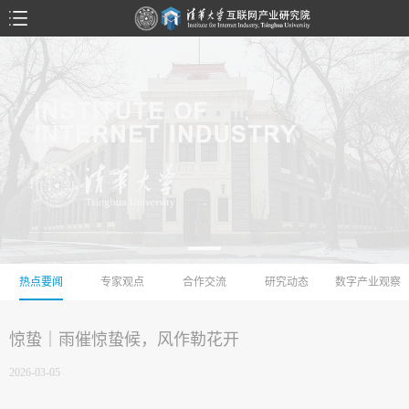
热点要闻
专家观点
合作交流
研究动态
数字产业观察
惊蛰｜雨催惊蛰候，风作勒花开
2026-03-05