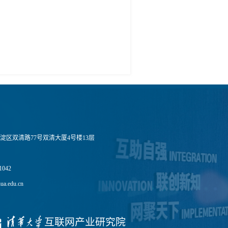
淀区双清路77号双清大厦4号楼13层
1042
a.edu.cn