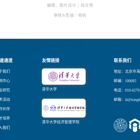
编辑、图片设计｜段文秀
审核&责编
｜
杨帆
速通道
友情链接
联系我们
于我们
地址：北京市海
闻中心
邮编：100085
清华大学
业研究
电话：010-6279
术活动
邮箱：iii@tsinghu
作伙伴
才培养
清华大学经济管理学院
入我们