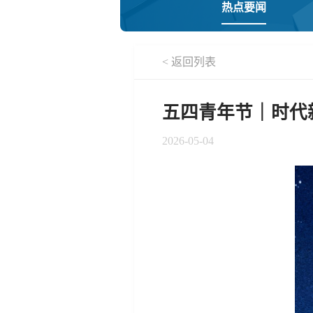
热点要闻
< 返回列表
五四青年节｜时代
2026-05-04