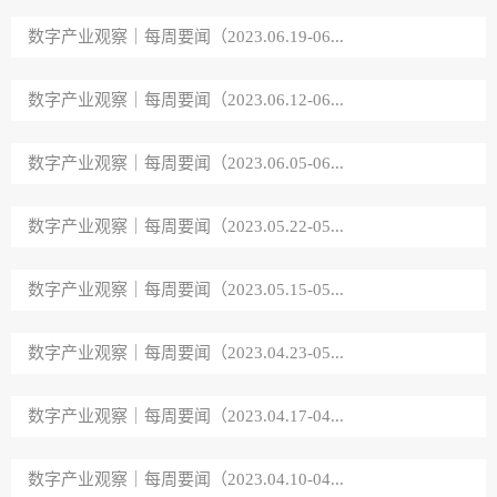
数字产业观察｜每周要闻（2023.06.19-06...
数字产业观察｜每周要闻（2023.06.12-06...
数字产业观察｜每周要闻（2023.06.05-06...
数字产业观察｜每周要闻（2023.05.22-05...
数字产业观察｜每周要闻（2023.05.15-05...
数字产业观察｜每周要闻（2023.04.23-05...
数字产业观察｜每周要闻（2023.04.17-04...
数字产业观察｜每周要闻（2023.04.10-04...