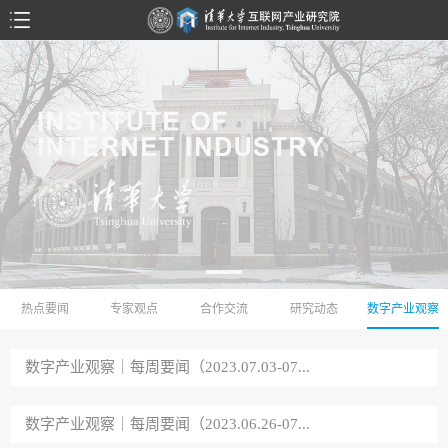
热点要闻
专家观点
合作交流
研究动态
数字产业观察
数字产业观察｜每周要闻（2023.07.03-07...
数字产业观察｜每周要闻（2023.06.26-07...