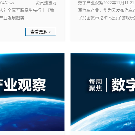
28-12.04News 资讯速览万
数字产业观察2022年11月11
人？全真互联孪生先行｜《腾
军汽车产业，华为云发布汽车
业发展趋势...
了加密货币挖矿 也没了游戏玩家
查看更多 >