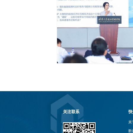
关注联系
快
关
新