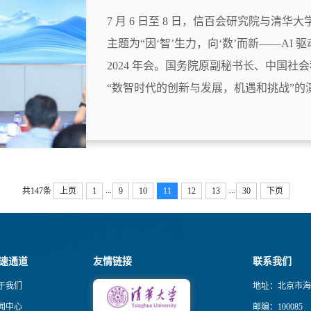
7 月 6 日至 8 日，信百会研究院与清
主题为“因‘智’生力，向‘数’而新——AI
2024 年会。国务院原副秘书长、中国
“数智时代的创新与发展，机遇和挑战”的演讲
...
...
共147条
上页
1
9
10
11
12
13
30
下页
速通道
友情链接
联系我们
于我们
地址：北京市海
闻中心
邮编：100085