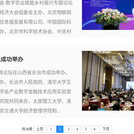
经济大会·数字农业赋能乡村振兴专题论坛
经济大会组委会主办，北京物联网
信息城发展有限公司、中国国际科
办，北京市科学技术协会、中关村
、唐山海森电子股份有限公司为支
振兴，科技助力农业强国”为主题，
坛成功举办
高校科研院所知...
）高峰论坛在山西省长治市成功举办。
办，长治市人民政府、清华大学互
学会产业数字金融技术应用实验室
究院共同承办，太原理工大学、清
交通大学经济管理学院和...
共30条
上页
1
2
3
4
5
6
下页