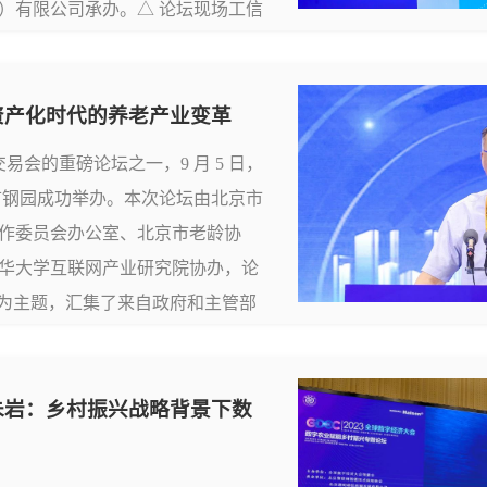
）有限公司承办。△ 论坛现场工信
联盟理事长金书波，上海市经信委
长可晓林出席论坛...
据资产化时代的养老产业变革
交易会的重磅论坛之一，9 月 5 日，
京首钢园成功举办。本次论坛由北京市
作委员会办公室、北京市老龄协
华大学互联网产业研究院协办，论
”为主题，汇集了来自政府和主管部
权威专家学者以及涉足智慧康养领
发言、权威发布...
｜朱岩：乡村振兴战略背景下数